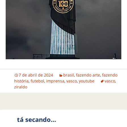
7 de abril de 2024
brasil
,
fazendo arte
,
fazendo
história
,
futebol
,
imprensa
,
vasco
,
youtube
vasco
,
ziraldo
tá secando…