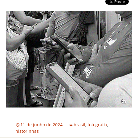
11 de junho de 2024
brasil
,
fotografia
,
historinhas