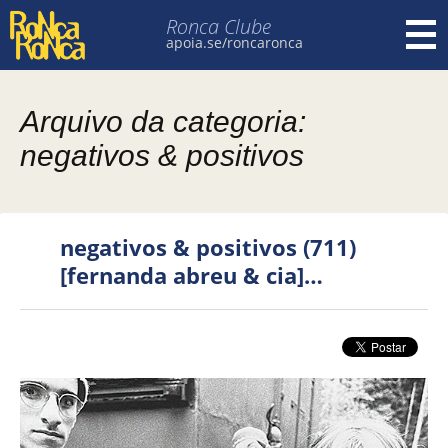
Ronca Clube
apoia.se/roncaronca
Pular para o conteúdo
Arquivo da categoria:
negativos & positivos
negativos & positivos (711)
[fernanda abreu & cia]…