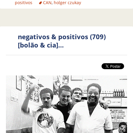
positivos
CAN
,
holger czukay
negativos & positivos (709)
[bolão & cia]…