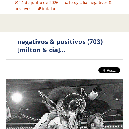
14 de junho de 2026
fotografia
,
negativos &
positivos
bufalão
negativos & positivos (703)
[milton & cia]…