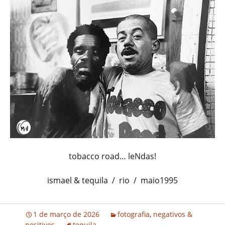
tobacco road… leNdas!
ismael & tequila / rio / maio1995
1 de março de 2026
fotografia
,
negativos &
positivos
tequila