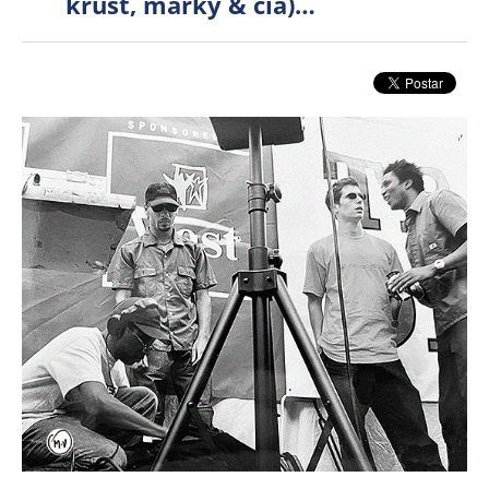
krust, marky & cia)…