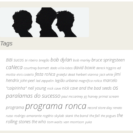
Tags
bob dylan
bruce springsteen
BiBi sucos
bob marley
bi ribeiro
bnegão
caNeca
david bowie
courtney barnett
ed
dado villa-lobos
dereck higgins
festa roNca
jimi
motta
herbert vianna
elvis costello
grateful dead
jack white
hendrix
marcelo
john peel
legião urbana
led zeppelin
magnífica roNca
os
"caipirinha"
neil young
nick cave and the bad seeds
nick cave
paralamas do sucesso
pj harvey
paul mccartney
primal scream
programa ronca
programa
record store day
renato
the
rodrigo amarante
rogério skylab
the fall
russo
skank
the band
the pogues
rolling stones
the who
van morrison
tom waits
yuka