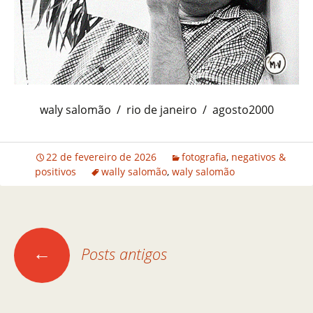
waly salomão / rio de janeiro / agosto2000
22 de fevereiro de 2026
fotografia
,
negativos &
positivos
wally salomão
,
waly salomão
←
Posts antigos
Navegação por posts