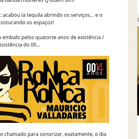
da banda mulheres Q dizem sim!
: acabou la tequila abrindo os serviços… e o
costurando os espaços!
 o embalo pelos quatorze anos de existência /
esistência do 00…
do chamado para sonorizar, exatamente, o dia