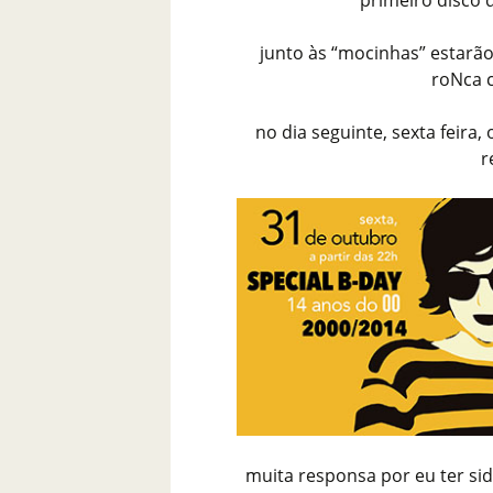
primeiro disco 
junto às “mocinhas” estarão
roNca 
no dia seguinte, sexta feira,
r
muita responsa por eu ter si