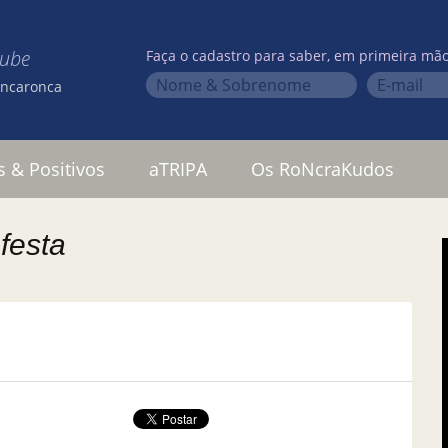
lube
Faça o cadastro para saber, em primeira mão
oncaronca
s & Positivos
aTRIPA
Os RoNcraKudos
festa