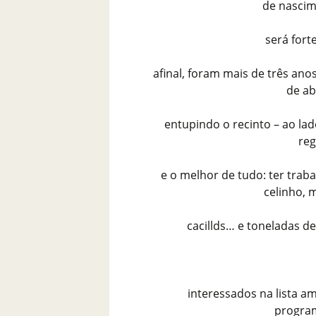
de nascim
será fort
afinal, foram mais de três an
de ab
entupindo o recinto – ao lad
reg
e o melhor de tudo: ter trab
celinho, m
cacillds… e toneladas d
interessados na lista a
progra