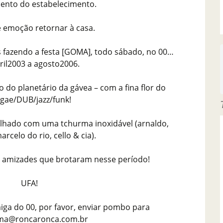
ento do estabelecimento.
e emoção retornar à casa.
os fazendo a festa [GOMA], todo sábado, no 00…
ril2003 a agosto2006.
o do planetário da gávea – com a fina flor do
gae/DUB/jazz/funk!
alhado com uma tchurma inoxidável (arnaldo,
arcelo do rio, cello & cia).
e amizades que brotaram nesse período!
UFA!
miga do 00, por favor, enviar pombo para
ma@roncaronca.com.br