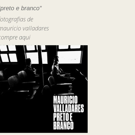
“preto e branco”
fotografias de
mauricio valladares
compre aqui