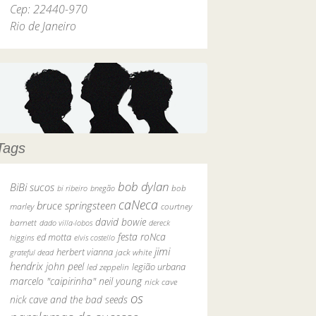
Cep: 22440-970
Rio de Janeiro
Tags
bob dylan
BiBi sucos
bob
bi ribeiro
bnegão
caNeca
bruce springsteen
marley
courtney
david bowie
barnett
dado villa-lobos
dereck
festa roNca
ed motta
higgins
elvis costello
jimi
herbert vianna
grateful dead
jack white
hendrix
john peel
legião urbana
led zeppelin
marcelo "caipirinha"
neil young
nick cave
os
nick cave and the bad seeds