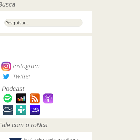
Busca
Pesquisar por:
Instagram
Twitter
Podcast
Fale com o roNca