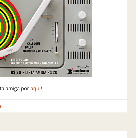
sta amiga por
aqui
!
a