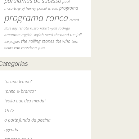
paralamas do sucesso
paul
programa
pj harvey
mccartney
primal scream
programa ronca
record
rodrigo
store day
renato russo
robert wyatt
the fall
amarante
rogério skylab
the band
skank
the rolling stones
the who
tom
the pogues
van morrison
waits
yuka
Categorias
"ocupa tempo"
"preto & branco"
"volta que deu merda"
1972
a parte funda da piscina
agenda