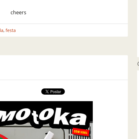
cheers
da
,
festa