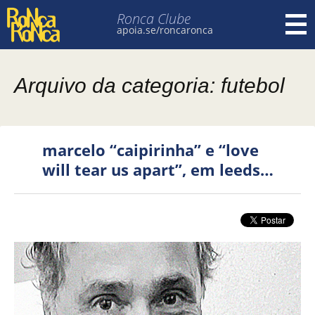
Ronca Clube
apoia.se/roncaronca
Pular para o conteúdo
Arquivo da categoria: futebol
marcelo “caipirinha” e “love
will tear us apart”, em leeds…