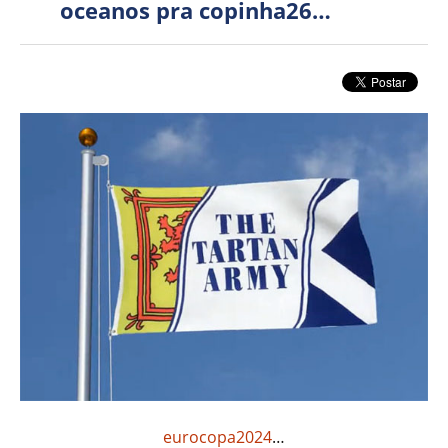
oceanos pra copinha26…
eurocopa2024
…