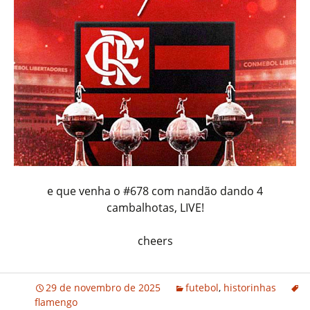
e que venha o #678 com nandão dando 4
cambalhotas, LIVE!
cheers
29 de novembro de 2025
futebol
,
historinhas
flamengo