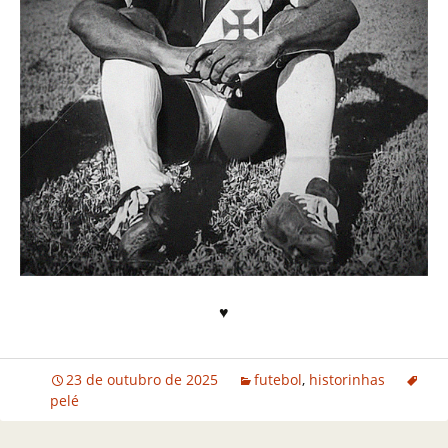
♥
23 de outubro de 2025
futebol
,
historinhas
pelé