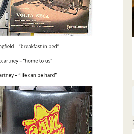
ngfield – “breakfast in bed”
cartney – “home to us”
rtney – “life can be hard”