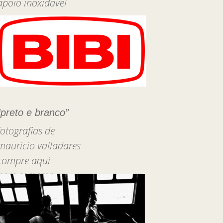
apoio inoxidável
“preto e branco”
fotografias de
mauricio valladares
compre aqui