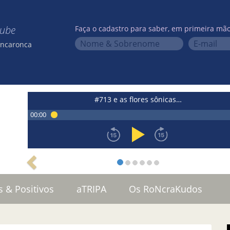
lube
Faça o cadastro para saber, em primeira mão
oncaronca
#713 e as flores sônicas…
00:00
s & Positivos
aTRIPA
Os RoNcraKudos