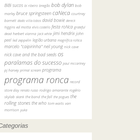
bob dylan
BiBi sucos
bob
bi ribeiro
bnegão
caNeca
bruce springsteen
marley
courtney
david bowie
barnett
dado villa-lobos
dereck
festa roNca
ed motta
higgins
elvis costello
grateful
jimi hendrix
john
herbert vianna
dead
jack white
peel
legião urbana
led zeppelin
magnífica roNca
marcelo "caipirinha"
neil young
nick cave
os
nick cave and the bad seeds
paralamas do sucesso
paul mccartney
programa
pj harvey
primal scream
programa ronca
record
rodrigo amarante
rogério
store day
renato russo
the
skylab
the fall
skank
the band
the pogues
rolling stones
the who
van
tom waits
morrison
yuka
Categorias