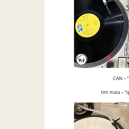
CAN – “
tim maia – “