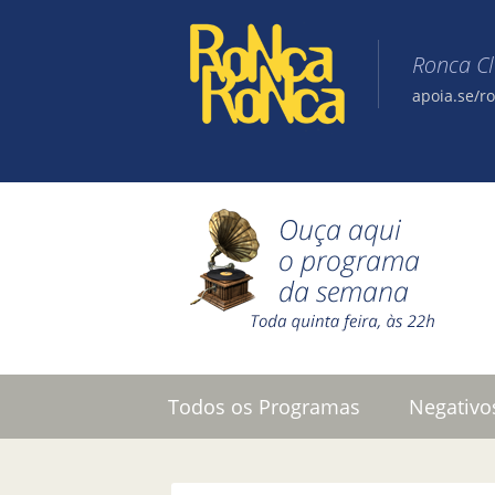
Ronca C
apoia.se/r
Pular para o conteúdo
Todos os Programas
Negativo