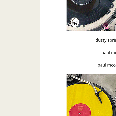
dusty spri
paul mc
paul mcca