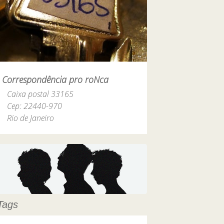
Correspondência pro roNca
Caixa postal 33165
Cep: 22440-970
Rio de Janeiro
Tags