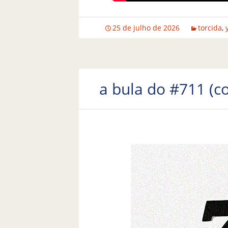
25 de julho de 2026
torcida
,
a bula do #711 (