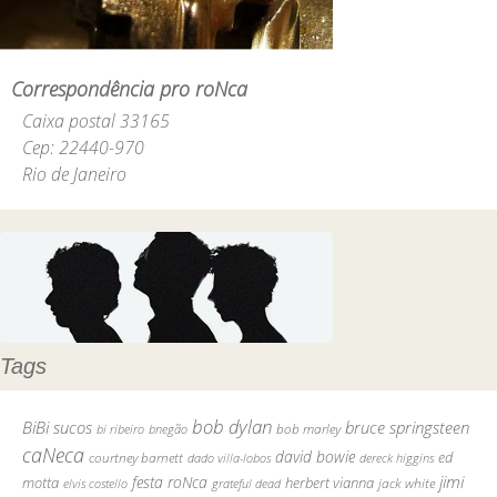
Correspondência pro roNca
Caixa postal 33165
Cep: 22440-970
Rio de Janeiro
Tags
bob dylan
BiBi sucos
bruce springsteen
bob marley
bi ribeiro
bnegão
caNeca
david bowie
courtney barnett
ed
dado villa-lobos
dereck higgins
jimi
festa roNca
motta
herbert vianna
elvis costello
grateful dead
jack white