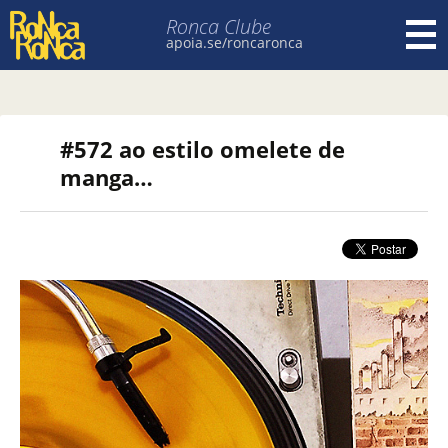
Ronca Clube
apoia.se/roncaronca
Pular para o conteúdo
#572 ao estilo omelete de
manga…