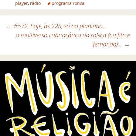
player
,
rádio
programa ronca
←
#572, hoje, às 22h, só no pianinho…
o multiverso cabriocárico do roNca (ou fito e
Navegação de posts
fernando)…
→