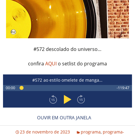
#572 descolado do universo…
confira
AQUI
o setlist do programa
#572 ao estilo omelete de manga…
00:00
-119:47
OUVIR EM OUTRA JANELA
23 de novembro de 2023
programa
,
programa-