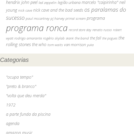
hendrix
john peel
marcelo "caipirinha"
neil
legião urbana
led zeppelin
os paralamas do
young
nick cave and the bad seeds
nick cave
sucesso
programa
pj harvey
paul mccartney
primal scream
programa ronca
record store day
renato russo
robert
the
the fall
rodrigo amarante
rogério skylab
the band
skank
the pogues
wyatt
rolling stones
the who
tom waits
van morrison
yuka
Categorias
"ocupa tempo"
"preto & branco"
"volta que deu merda"
1972
a parte funda da piscina
agenda
amazon music