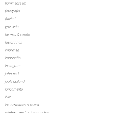
fluminense fm
fotografia
futebol
grosseria
hermes & renato
historinhas
imprensa
impressão
instagram
john peel
jools holland
lançamento
livro
los hermanos & roNca
minhas canções inesquecíveis