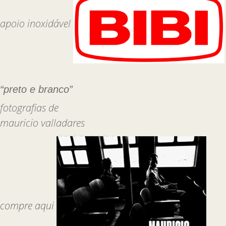
apoio inoxidável
“preto e branco”
fotografias de
mauricio valladares
compre aqui