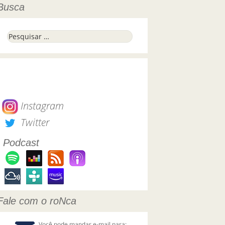
Busca
Pesquisar por:
Instagram
Twitter
Podcast
Fale com o roNca