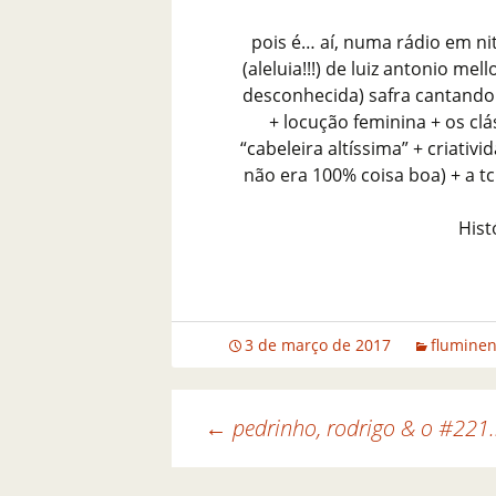
pois é… aí, numa rádio em ni
(aleluia!!!) de luiz antonio me
desconhecida) safra cantando
+ locução feminina + os cl
“cabeleira altíssima” + criativ
não era 100% coisa boa) + a 
Hist
3 de março de 2017
flumine
←
pedrinho, rodrigo & o #221
Navegação de posts