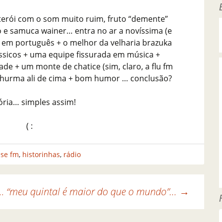
terói com o som muito ruim, fruto “demente”
llo e samuca wainer… entra no ar a novíssima (e
 em português + o melhor da velharia brazuka
ássicos + uma equipe fissurada em música +
idade + um monte de chatice (sim, claro, a flu fm
tchurma ali de cima + bom humor … conclusão?
ória… simples assim!
( :
nse fm
,
historinhas
,
rádio
…
“meu quintal é maior do que o mundo”…
→