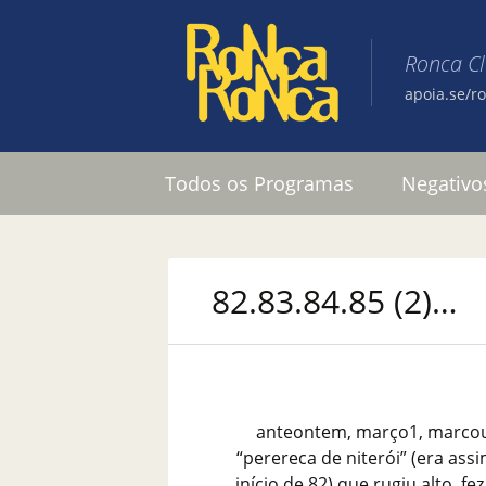
Ronca C
apoia.se/r
Pular para o conteúdo
Todos os Programas
Negativo
82.83.84.85 (2)…
anteontem, março1, marcou 
“perereca de niterói” (era as
início de 82) que rugiu alto, f