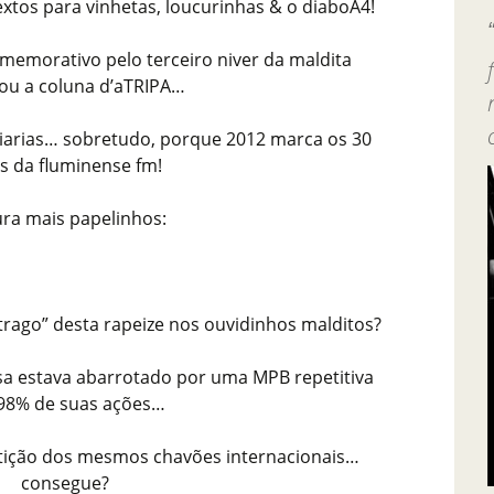
extos para vinhetas, loucurinhas & o diaboA4!
emorativo pelo terceiro niver da maldita
ou a coluna d’aTRIPA…
iarias… sobretudo, porque 2012 marca os 30
s da fluminense fm!
ra mais papelinhos:
trago” desta rapeize nos ouvidinhos malditos?
sa estava abarrotado por uma MPB repetitiva
98% de suas ações…
tição dos mesmos chavões internacionais…
consegue?