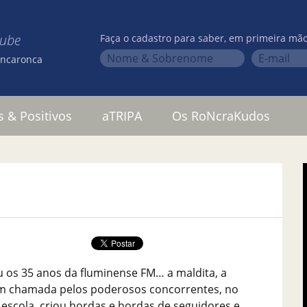
lube
Faça o cadastro para saber, em primeira mão
oncaronca
s & Positivos
aTRIPA
Os RoNcraKudos
os 35 anos da fluminense FM… a maldita, a
sim chamada pelos poderosos concorrentes, no
ez escola, criou hordas e hordas de seguidores e