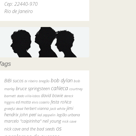
Cep: 22440-970
Rio de Janeiro
Tags
bob dylan
BiBi sucos
bob
bi ribeiro
bnegão
caNeca
bruce springsteen
marley
courtney
david bowie
barnett
dado villa-lobos
dereck
festa roNca
ed motta
higgins
elvis costello
jimi
herbert vianna
grateful dead
jack white
hendrix
john peel
legião urbana
led zeppelin
marcelo "caipirinha"
neil young
nick cave
os
nick cave and the bad seeds