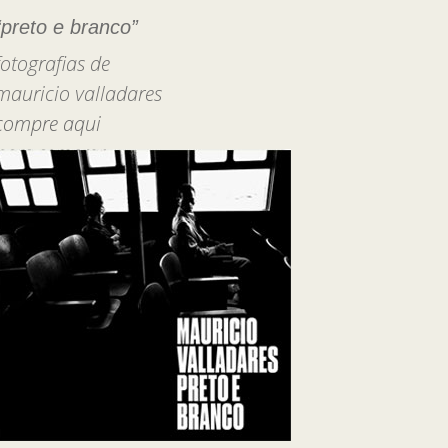
“preto e branco”
fotografias de
mauricio valladares
compre aqui