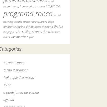
paralamas do sucesso
paul
programa
pj harvey
mccartney
primal scream
programa ronca
record
rodrigo
store day
renato russo
robert wyatt
the fall
amarante
rogério skylab
the band
skank
the rolling stones
the who
tom
the pogues
waits
van morrison
yuka
Categorias
"ocupa tempo"
"preto & branco"
"volta que deu merda"
1972
a parte funda da piscina
agenda