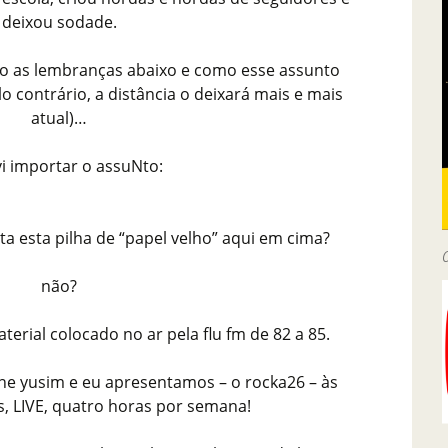
deixou sodade.
co as lembranças abaixo e como esse assunto
o contrário, a distância o deixará mais e mais
atual)…
vi importar o assuNto:
a esta pilha de “papel velho” aqui em cima?
não?
erial colocado no ar pela flu fm de 82 a 85.
ane yusim e eu apresentamos – o rocka26 – às
s, LIVE, quatro horas por semana!