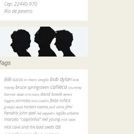
Cep: 22440-970
Rio de Janeiro
Tags
bob dylan
BiBi sucos
bob
bi ribeiro
bnegão
caNeca
bruce springsteen
marley
courtney
david bowie
barnett
dado villa-lobos
dereck
festa roNca
ed motta
higgins
elvis costello
jimi
herbert vianna
grateful dead
jack white
hendrix
john peel
legião urbana
led zeppelin
marcelo "caipirinha"
neil young
nick cave
os
nick cave and the bad seeds