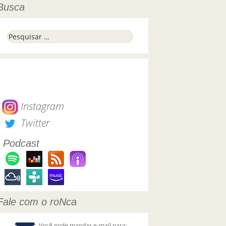
Busca
Pesquisar por:
Instagram
Twitter
Podcast
Fale com o roNca