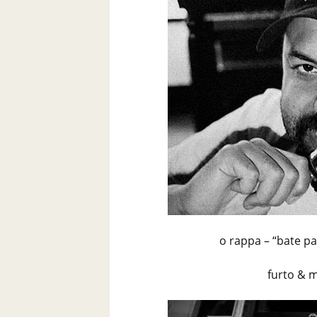
o rappa – “bate p
furto & 