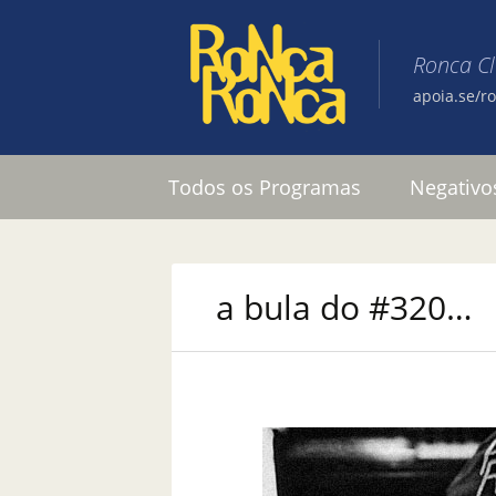
Ronca C
apoia.se/r
Pular para o conteúdo
Todos os Programas
Negativo
a bula do #320…