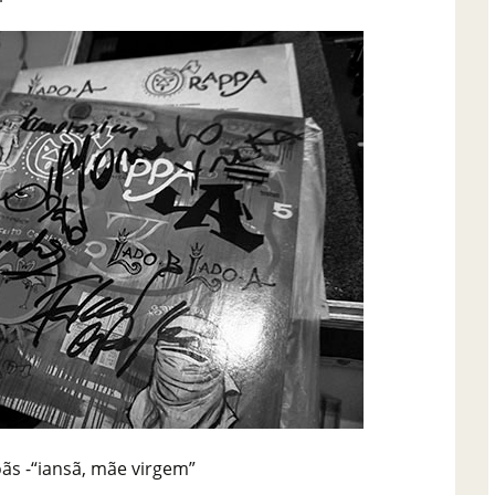
oãs -“iansã, mãe virgem”