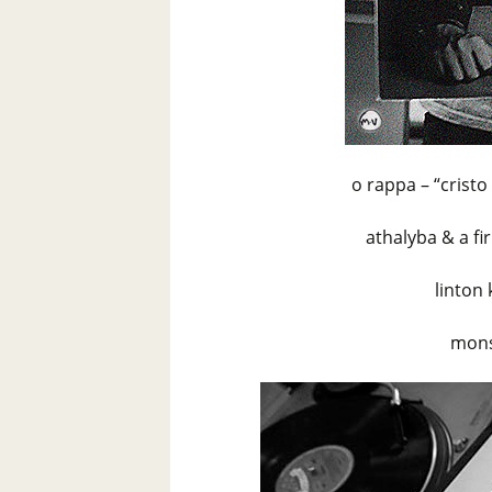
o rappa – “cristo
athalyba & a fir
linton 
mons