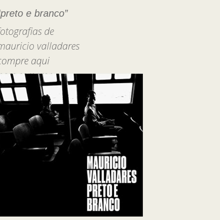
“preto e branco”
fotografias de
mauricio valladares
compre aqui