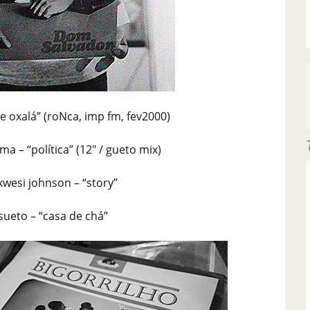
 e oxalá” (roNca, imp fm, fev2000)
ma – “política” (12″ / gueto mix)
kwesi johnson – “story”
ueto – “casa de chá”