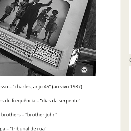
so – “charles, anjo 45” (ao vivo 1987)
s de frequência – “dias da serpente”
e brothers – “brother john”
pa – “tribunal de rua”