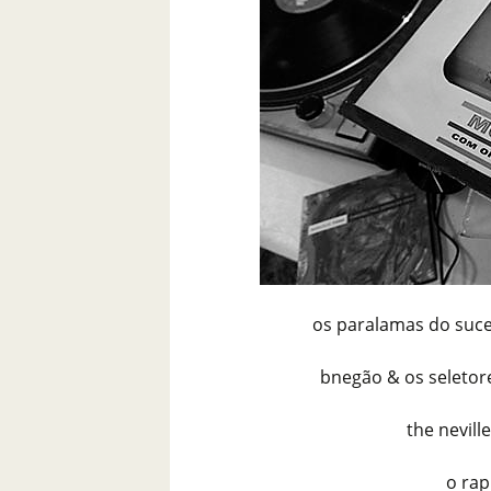
os paralamas do suces
bnegão & os seletore
the nevill
o rap