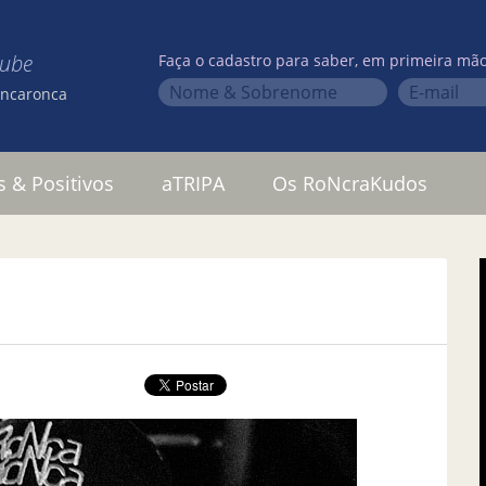
lube
Faça o cadastro para saber, em primeira mão
oncaronca
s & Positivos
aTRIPA
Os RoNcraKudos