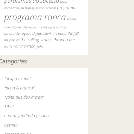
paralamas do sucesso
paul
programa
pj harvey
mccartney
primal scream
programa ronca
record
rodrigo
store day
renato russo
robert wyatt
the fall
amarante
rogério skylab
the band
skank
the rolling stones
the who
tom
the pogues
waits
van morrison
yuka
Categorias
"ocupa tempo"
"preto & branco"
"volta que deu merda"
1972
a parte funda da piscina
agenda