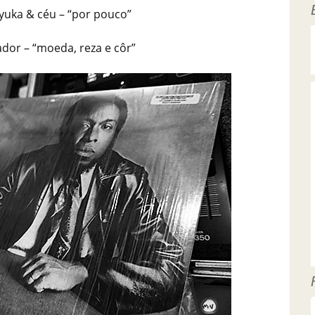
yuka & céu – “por pouco”
dor – “moeda, reza e côr”