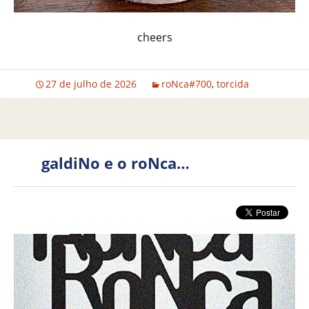
cheers
27 de julho de 2026
roNca#700
,
torcida
galdiNo e o roNca…