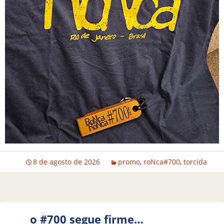
8 de agosto de 2026
promo
,
roNca#700
,
torcida
o #700 segue firme…