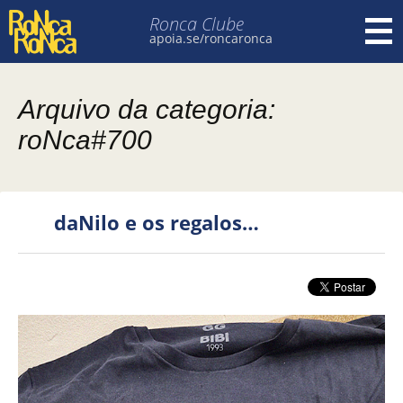
Ronca Clube
apoia.se/roncaronca
Pular para o conteúdo
Arquivo da categoria:
roNca#700
daNilo e os regalos…