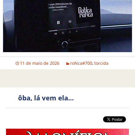
11 de maio de 2026
roNca#700
,
torcida
ôba, lá vem ela…