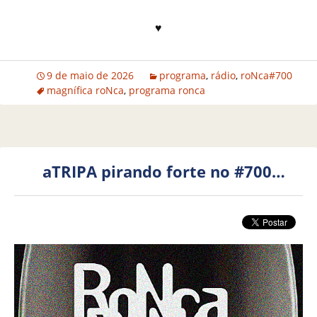
♥
9 de maio de 2026
programa
,
rádio
,
roNca#700
magnífica roNca
,
programa ronca
aTRIPA pirando forte no #700…