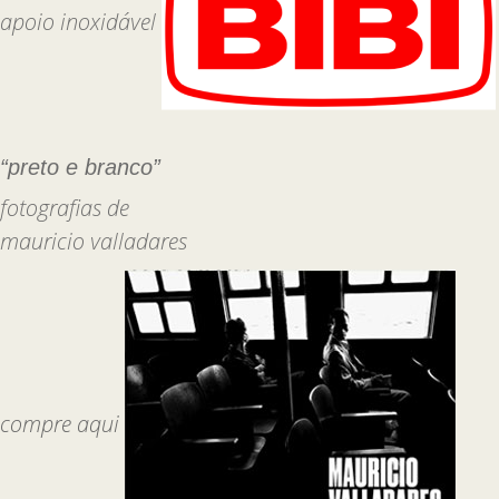
apoio inoxidável
“preto e branco”
fotografias de
mauricio valladares
compre aqui