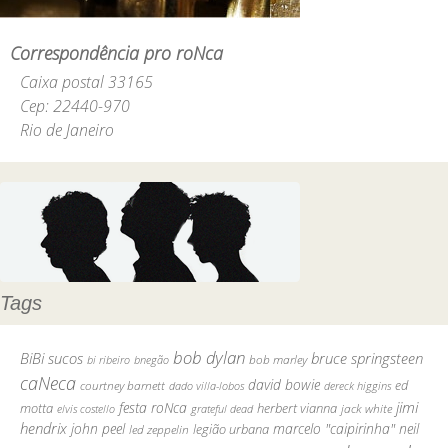
Correspondência pro roNca
Caixa postal 33165
Cep: 22440-970
Rio de Janeiro
Tags
bob dylan
BiBi sucos
bruce springsteen
bob marley
bi ribeiro
bnegão
caNeca
david bowie
courtney barnett
ed
dado villa-lobos
dereck higgins
jimi
festa roNca
motta
herbert vianna
elvis costello
grateful dead
jack white
hendrix
john peel
marcelo "caipirinha"
neil
legião urbana
led zeppelin