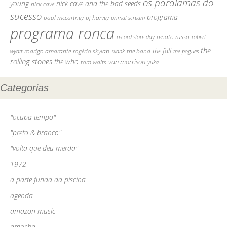
os paralamas do
young
nick cave and the bad seeds
nick cave
sucesso
programa
pj harvey
paul mccartney
primal scream
programa ronca
record store day
renato russo
robert
the
the fall
rodrigo amarante
rogério skylab
the band
skank
the pogues
wyatt
rolling stones
the who
tom waits
van morrison
yuka
Categorias
"ocupa tempo"
"preto & branco"
"volta que deu merda"
1972
a parte funda da piscina
agenda
amazon music
amoeba