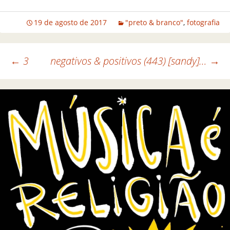
19 de agosto de 2017
"preto & branco"
,
fotografia
←
3
negativos & positivos (443) [sandy]…
→
Navegação de posts