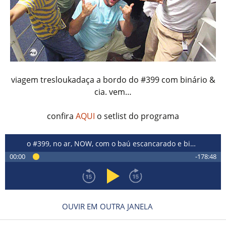
viagem tresloukadaça a bordo do #399 com binário &
cia. vem…
confira
AQUI
o setlist do programa
o #399, no ar, NOW, com o baú escancarado e binário LIVE…
00:00
-178:48
OUVIR EM OUTRA JANELA