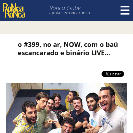
Ronca Clube
apoia.se/roncaronca
Pular para o conteúdo
o #399, no ar, NOW, com o baú
escancarado e binário LIVE…