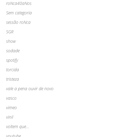
roNca40aNos
Sem categoria
sessão roNca
SGR
show
sodade
spotify
torcida
tristeza
vale a pena ouvir de novo
vasco
vimeo
vinil
voltem que…
youtube