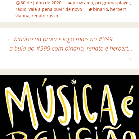
30 de julho de 2020
programa
,
programa-player
,
rádio
,
vale a pena ouvir de novo
binario
,
herbert
vianna
,
renato russo
←
binário na praia e logo mais no #399…
a bula do #399 com binário, renato e herbert…
Navegação de posts
→