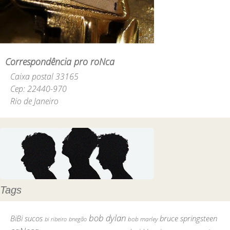
Correspondência pro roNca
Caixa postal 33165
Cep: 22440-970
Rio de Janeiro
Tags
bob dylan
BiBi sucos
bruce springsteen
bob marley
bi ribeiro
bnegão