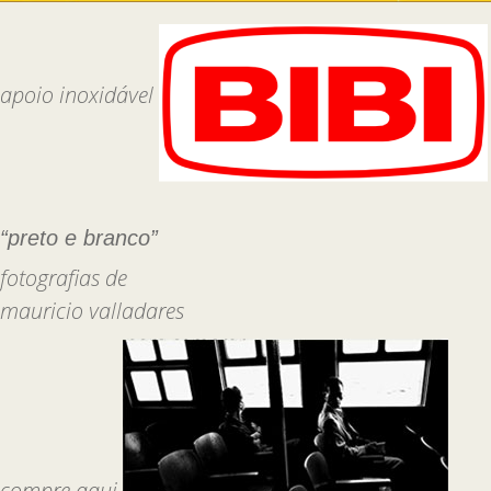
apoio inoxidável
“preto e branco”
fotografias de
mauricio valladares
compre aqui