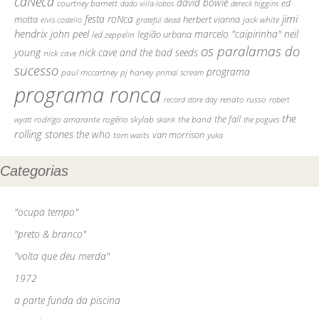
caNeca
david bowie
courtney barnett
ed
dado villa-lobos
dereck higgins
jimi
festa roNca
motta
herbert vianna
elvis costello
grateful dead
jack white
hendrix
john peel
marcelo "caipirinha"
neil
legião urbana
led zeppelin
os paralamas do
young
nick cave and the bad seeds
nick cave
sucesso
programa
pj harvey
paul mccartney
primal scream
programa ronca
record store day
renato russo
robert
the
the fall
rodrigo amarante
rogério skylab
the band
skank
the pogues
wyatt
rolling stones
the who
tom waits
van morrison
yuka
Categorias
"ocupa tempo"
"preto & branco"
"volta que deu merda"
1972
a parte funda da piscina