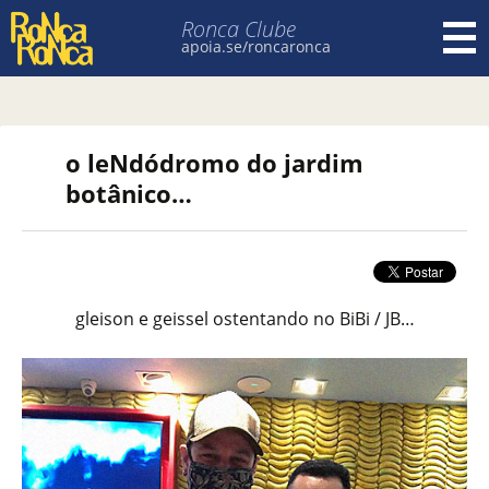
Ronca Clube
apoia.se/roncaronca
Pular para o conteúdo
o leNdódromo do jardim
botânico…
gleison e geissel ostentando no BiBi / JB…