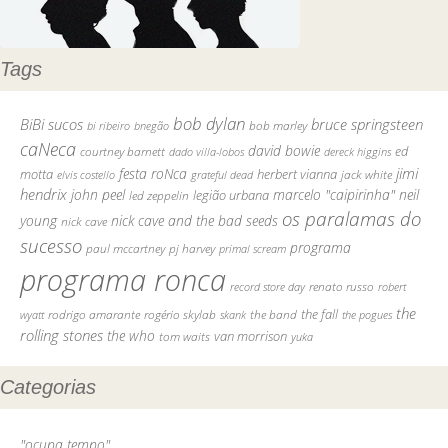
Tags
bob dylan
BiBi sucos
bruce springsteen
bob marley
bi ribeiro
bnegão
caNeca
david bowie
courtney barnett
ed
dado villa-lobos
dereck higgins
jimi
festa roNca
motta
herbert vianna
elvis costello
grateful dead
jack white
hendrix
john peel
marcelo "caipirinha"
neil
legião urbana
led zeppelin
os paralamas do
young
nick cave and the bad seeds
nick cave
sucesso
programa
pj harvey
paul mccartney
primal scream
programa ronca
record store day
renato russo
robert
the
the fall
rodrigo amarante
rogério skylab
the band
skank
the pogues
wyatt
rolling stones
the who
tom waits
van morrison
yuka
Categorias
"ocupa tempo"