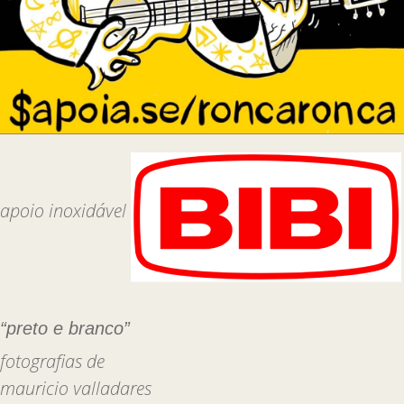
apoio inoxidável
“preto e branco”
fotografias de
mauricio valladares