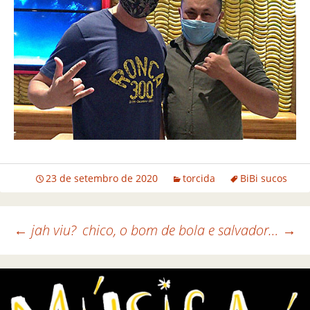
23 de setembro de 2020
torcida
BiBi sucos
←
jah viu?
chico, o bom de bola e salvador…
→
Navegação de posts