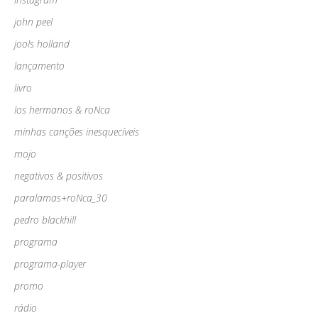
john peel
jools holland
lançamento
livro
los hermanos & roNca
minhas canções inesquecíveis
mojo
negativos & positivos
paralamas+roNca_30
pedro blackhill
programa
programa-player
promo
rádio