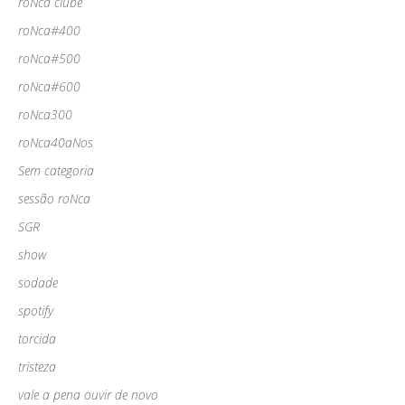
roNca clube
roNca#400
roNca#500
roNca#600
roNca300
roNca40aNos
Sem categoria
sessão roNca
SGR
show
sodade
spotify
torcida
tristeza
vale a pena ouvir de novo