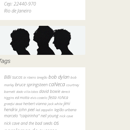
Cep: 22440-970
Rio de Janeiro
Tags
bob dylan
BiBi sucos
bob
bi ribeiro
bnegão
caNeca
bruce springsteen
marley
courtney
david bowie
barnett
dado villa-lobos
dereck
festa roNca
ed motta
higgins
elvis costello
jimi
herbert vianna
grateful dead
jack white
hendrix
john peel
legião urbana
led zeppelin
marcelo "caipirinha"
neil young
nick cave
os
nick cave and the bad seeds