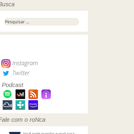
Busca
Pesquisar por:
Instagram
Twitter
Podcast
Fale com o roNca