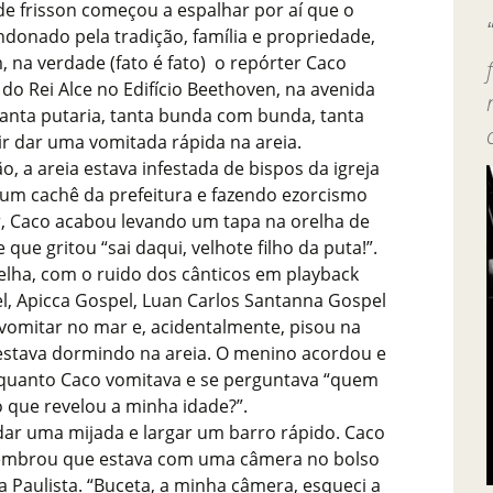
de frisson começou a espalhar por aí que o
onado pela tradição, família e propriedade,
na verdade (fato é fato) o repórter Caco
 do Rei Alce no Edifício Beethoven, na avenida
tanta putaria, tanta bunda com bunda, tanta
ir dar uma vomitada rápida na areia.
, a areia estava infestada de bispos da igreja
e um cachê da prefeitura e fazendo ezorcismo
, Caco acabou levando um tapa na orelha de
e que gritou “sai daqui, velhote filho da puta!”.
lha, com o ruido dos cânticos em playback
el, Apicca Gospel, Luan Carlos Santanna Gospel
 vomitar no mar e, acidentalmente, pisou na
estava dormindo na areia. O menino acordou e
enquanto Caco vomitava e se perguntava “quem
 que revelou a minha idade?”.
ar uma mijada e largar um barro rápido. Caco
lembrou que estava com uma câmera no bolso
a Paulista. “Buceta, a minha câmera, esqueci a