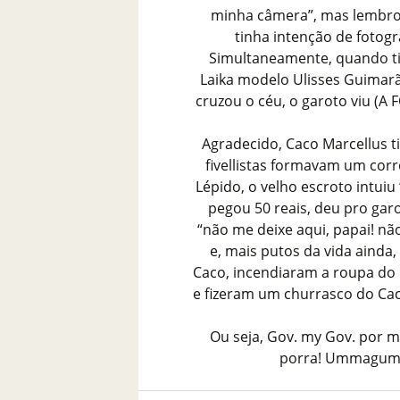
minha câmera”, mas lembrou
tinha intenção de fotog
Simultaneamente, quando t
Laika modelo Ulisses Guimarãe
cruzou o céu, o garoto viu (A 
Agradecido, Caco Marcellus t
fivellistas formavam um corr
Lépido, o velho escroto intui
pegou 50 reais, deu pro gar
“não me deixe aqui, papai! não
e, mais putos da vida ainda
Caco, incendiaram a roupa do 
e fizeram um churrasco do Caco
Ou seja, Gov. my Gov. por m
porra! Ummagumma 