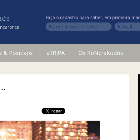
lube
Faça o cadastro para saber, em primeira mão
oncaronca
s & Positivos
aTRIPA
Os RoNcraKudos
o…