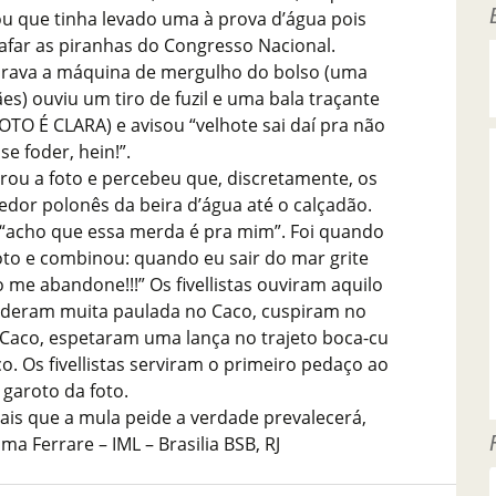
 que tinha levado uma à prova d’água pois
rafar as piranhas do Congresso Nacional.
irava a máquina de mergulho do bolso (uma
s) ouviu um tiro de fuzil e uma bala traçante
FOTO É CLARA) e avisou “velhote sai daí pra não
se foder, hein!”.
irou a foto e percebeu que, discretamente, os
edor polonês da beira d’água até o calçadão.
u “acho que essa merda é pra mim”. Foi quando
oto e combinou: quando eu sair do mar grite
 me abandone!!!” Os fivellistas ouviram aquilo
, deram muita paulada no Caco, cuspiram no
Caco, espetaram uma lança no trajeto boca-cu
. Os fivellistas serviram o primeiro pedaço ao
garoto da foto.
ais que a mula peide a verdade prevalecerá,
Ferrare – IML – Brasilia BSB, RJ