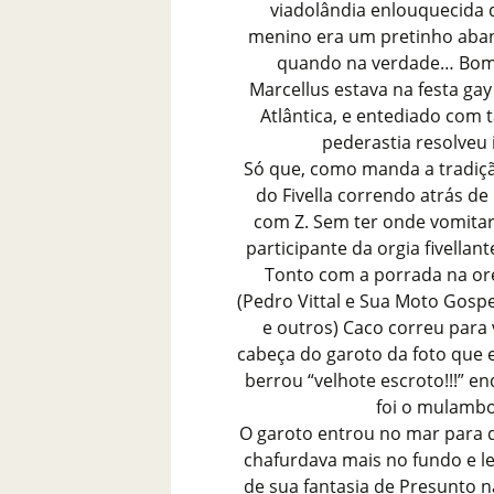
viadolândia enlouquecida 
menino era um pretinho aband
quando na verdade… Bom, 
Marcellus estava na festa gay
Atlântica, e entediado com 
pederastia resolveu 
Só que, como manda a tradição
do Fivella correndo atrás d
com Z. Sem ter onde vomitar
participante da orgia fivellant
Tonto com a porrada na ore
(Pedro Vittal e Sua Moto Gosp
e outros) Caco correu para
cabeça do garoto da foto que 
berrou “velhote escroto!!!” 
foi o mulambo
O garoto entrou no mar para d
chafurdava mais no fundo e 
de sua fantasia de Presunto n