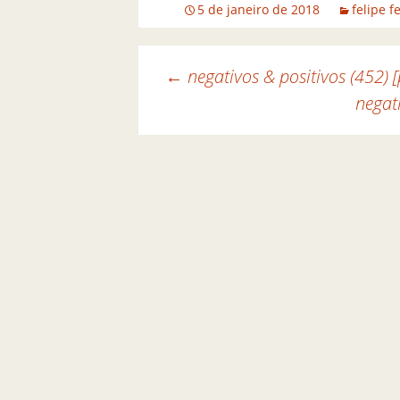
5 de janeiro de 2018
felipe f
←
negativos & positivos (452) 
negati
Navegação de posts