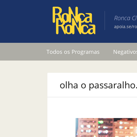
Ronca C
apoia.se/r
Pular para o conteúdo
Todos os Programas
Negativo
olha o passaralh