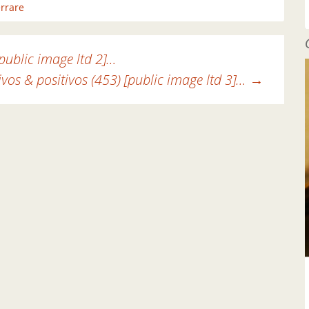
errare
[public image ltd 2]…
vos & positivos (453) [public image ltd 3]…
→