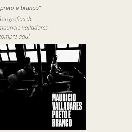
“preto e branco”
fotografias de
mauricio valladares
compre aqui