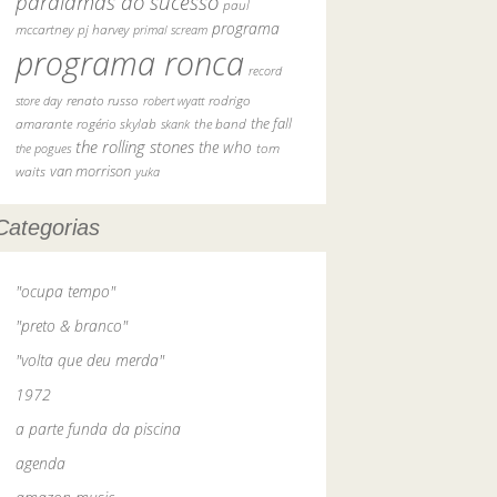
paralamas do sucesso
paul
programa
pj harvey
mccartney
primal scream
programa ronca
record
rodrigo
store day
renato russo
robert wyatt
the fall
amarante
rogério skylab
the band
skank
the rolling stones
the who
tom
the pogues
waits
van morrison
yuka
Categorias
"ocupa tempo"
"preto & branco"
"volta que deu merda"
1972
a parte funda da piscina
agenda