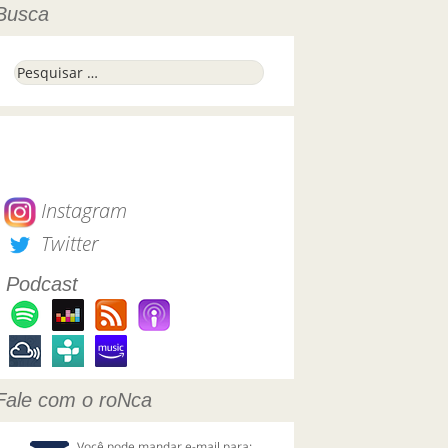
Busca
Pesquisar por:
Instagram
Twitter
Podcast
Fale com o roNca