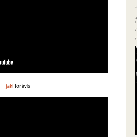
jaki
forévis