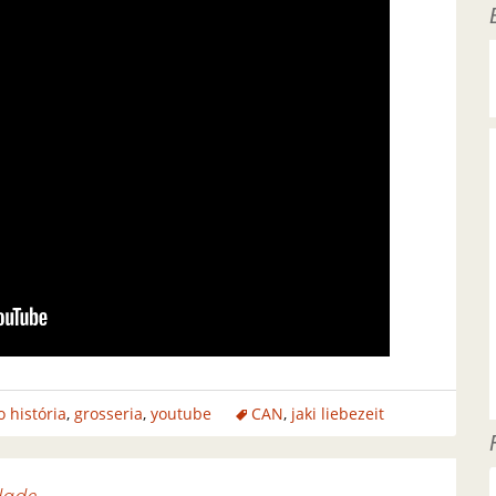
 história
,
grosseria
,
youtube
CAN
,
jaki liebezeit