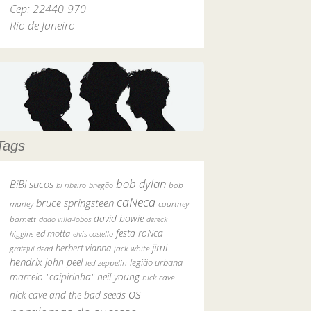
Cep: 22440-970
Rio de Janeiro
Tags
bob dylan
BiBi sucos
bob
bi ribeiro
bnegão
caNeca
bruce springsteen
marley
courtney
david bowie
barnett
dado villa-lobos
dereck
festa roNca
ed motta
higgins
elvis costello
jimi
herbert vianna
grateful dead
jack white
hendrix
john peel
legião urbana
led zeppelin
marcelo "caipirinha"
neil young
nick cave
os
nick cave and the bad seeds