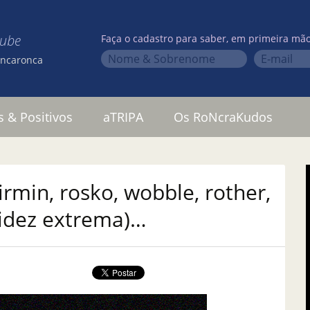
lube
Faça o cadastro para saber, em primeira mão
oncaronca
s & Positivos
aTRIPA
Os RoNcraKudos
irmin, rosko, wobble, rother,
pidez extrema)…