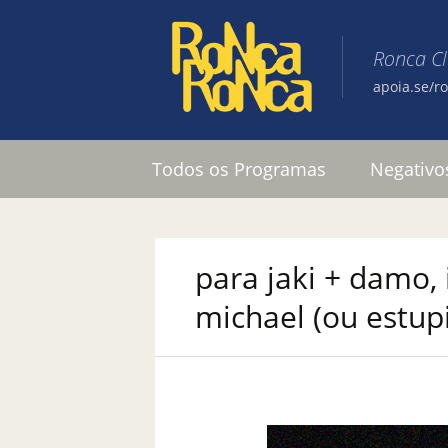
Ronca C
apoia.se/r
Pular para o conteúdo
Todos os Programas
Negativo
para jaki + damo, 
michael (ou estu