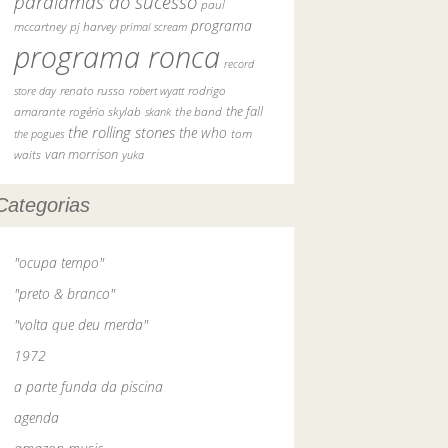
paralamas do sucesso
paul
programa
pj harvey
mccartney
primal scream
programa ronca
record
rodrigo
store day
renato russo
robert wyatt
the fall
amarante
rogério skylab
the band
skank
the rolling stones
the who
tom
the pogues
waits
van morrison
yuka
Categorias
"ocupa tempo"
"preto & branco"
"volta que deu merda"
1972
a parte funda da piscina
agenda