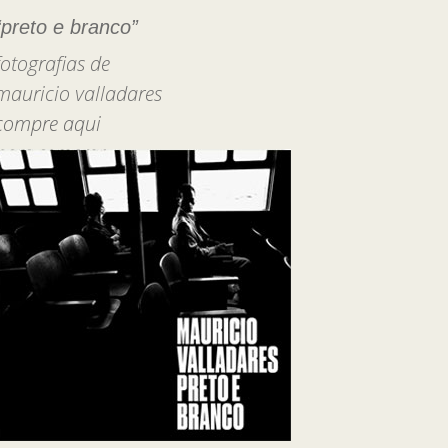
“preto e branco”
fotografias de
mauricio valladares
compre aqui