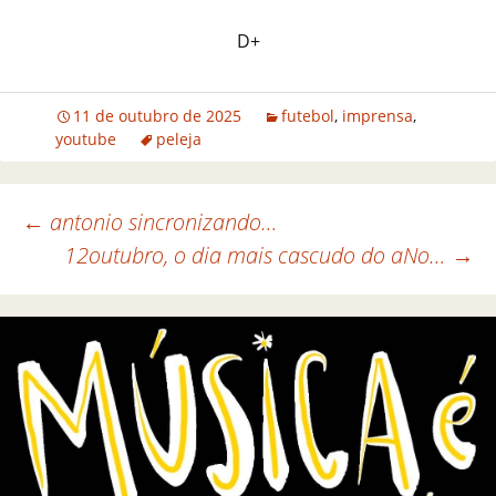
D+
11 de outubro de 2025
futebol
,
imprensa
,
youtube
peleja
←
antonio sincronizando…
12outubro, o dia mais cascudo do aNo…
→
Navegação de posts