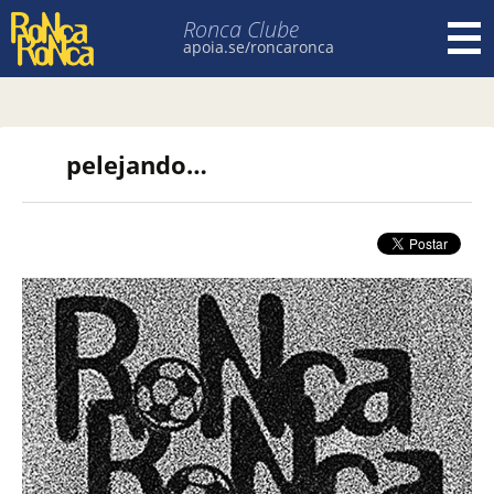
Ronca Clube
apoia.se/roncaronca
Pular para o conteúdo
pelejando…