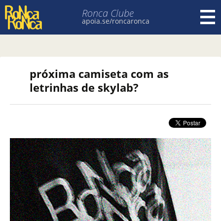
Ronca Clube
apoia.se/roncaronca
Pular para o conteúdo
próxima camiseta com as
letrinhas de skylab?