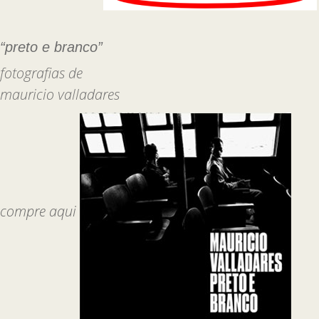
“preto e branco”
fotografias de
mauricio valladares
compre aqui