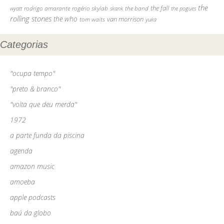
the
the fall
rodrigo amarante
rogério skylab
the band
skank
the pogues
wyatt
rolling stones
the who
tom waits
van morrison
yuka
Categorias
"ocupa tempo"
"preto & branco"
"volta que deu merda"
1972
a parte funda da piscina
agenda
amazon music
amoeba
apple podcasts
baú da globo