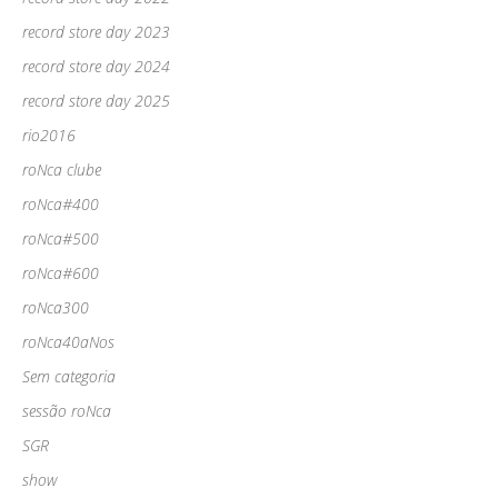
record store day 2023
record store day 2024
record store day 2025
rio2016
roNca clube
roNca#400
roNca#500
roNca#600
roNca300
roNca40aNos
Sem categoria
sessão roNca
SGR
show