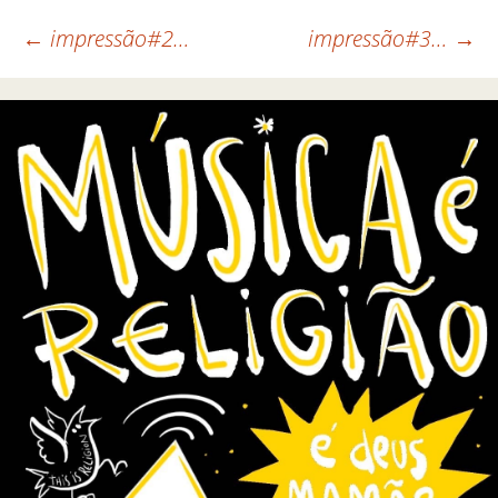
←
impressão#2…
impressão#3…
→
Navegação de posts