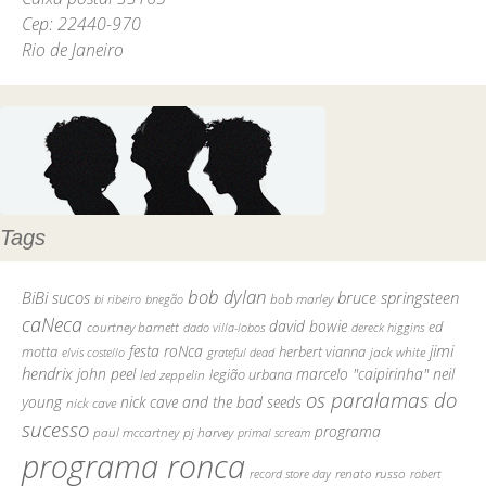
Cep: 22440-970
Rio de Janeiro
Tags
bob dylan
BiBi sucos
bruce springsteen
bob marley
bi ribeiro
bnegão
caNeca
david bowie
courtney barnett
ed
dado villa-lobos
dereck higgins
jimi
festa roNca
motta
herbert vianna
elvis costello
grateful dead
jack white
hendrix
john peel
marcelo "caipirinha"
neil
legião urbana
led zeppelin
os paralamas do
young
nick cave and the bad seeds
nick cave
sucesso
programa
pj harvey
paul mccartney
primal scream
programa ronca
record store day
renato russo
robert