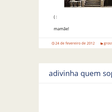
( :
mamãe!
24 de fevereiro de 2012
gros
adivinha quem sop