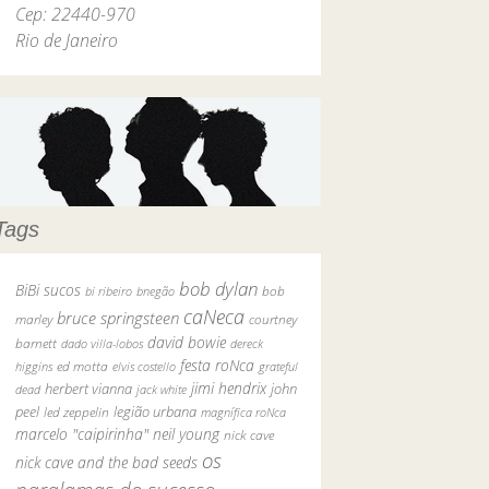
Cep: 22440-970
Rio de Janeiro
Tags
bob dylan
BiBi sucos
bob
bi ribeiro
bnegão
caNeca
bruce springsteen
marley
courtney
david bowie
barnett
dado villa-lobos
dereck
festa roNca
ed motta
higgins
elvis costello
grateful
jimi hendrix
john
herbert vianna
dead
jack white
peel
legião urbana
led zeppelin
magnífica roNca
marcelo "caipirinha"
neil young
nick cave
os
nick cave and the bad seeds