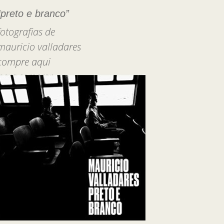
“preto e branco”
fotografias de
mauricio valladares
compre aqui