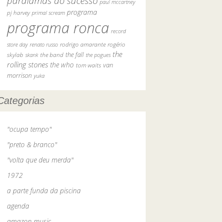
paralamas do sucesso
paul mccartney
programa
pj harvey
primal scream
programa ronca
record
rodrigo amarante
rogério
store day
renato russo
the
skylab
the fall
skank
the band
the pogues
rolling stones
the who
van
tom waits
morrison
yuka
Categorias
"ocupa tempo"
"preto & branco"
"volta que deu merda"
1972
a parte funda da piscina
agenda
amazon music