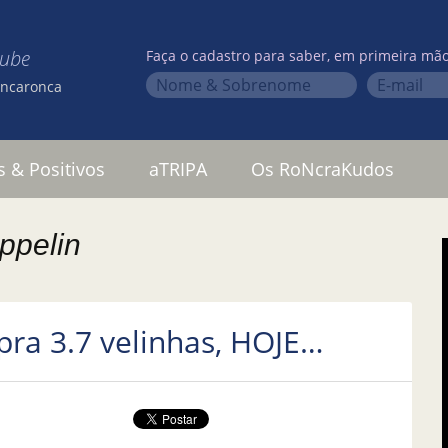
lube
Faça o cadastro para saber, em primeira mão
oncaronca
s & Positivos
aTRIPA
Os RoNcraKudos
eppelin
ra 3.7 velinhas, HOJE…