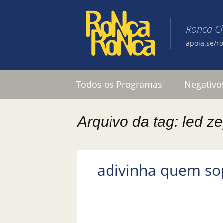
Ronca C
apoia.se/r
Pular para o conteúdo
Todos os Programas
Negativo
Arquivo da tag: led z
adivinha quem sop