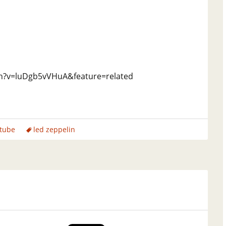
h?v=luDgb5vVHuA&feature=related
tube
led zeppelin