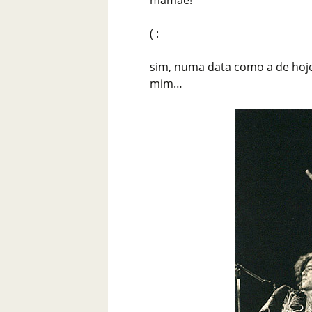
mamãe!
( :
sim, numa data como a de hoje,
mim…