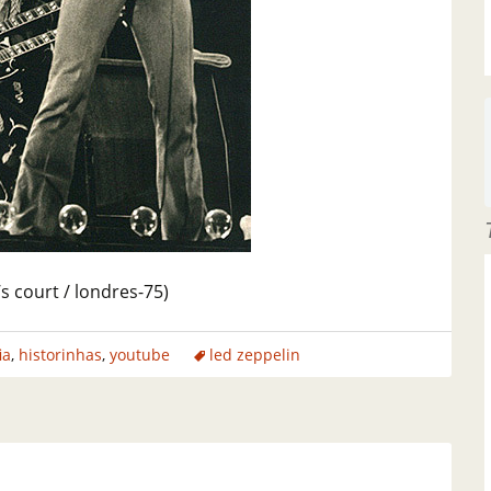
’s court / londres-75)
ia
,
historinhas
,
youtube
led zeppelin