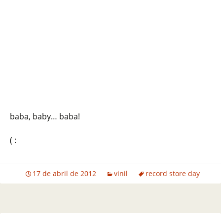
baba, baby… baba!
( :
17 de abril de 2012
vinil
record store day