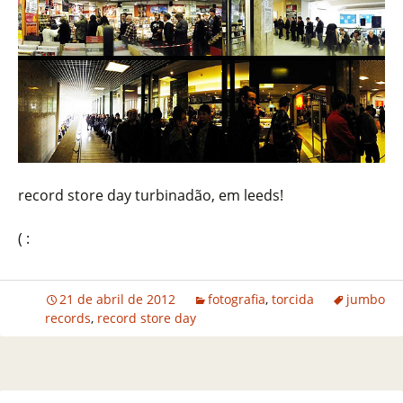
record store day turbinadão, em leeds!
( :
21 de abril de 2012
fotografia
,
torcida
jumbo
records
,
record store day