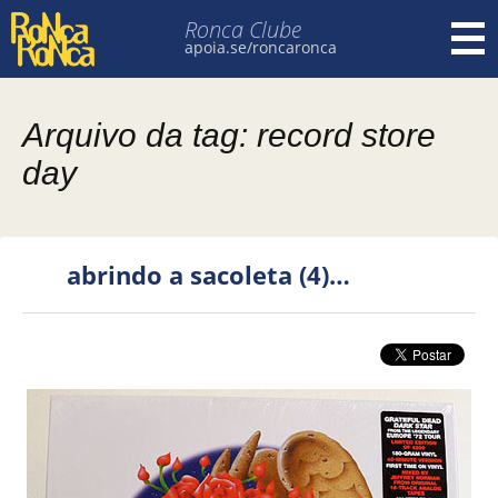
Ronca Clube
apoia.se/roncaronca
Pular para o conteúdo
Arquivo da tag: record store
day
abrindo a sacoleta (4)…