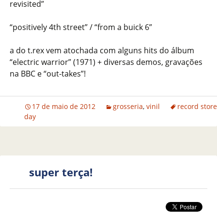
revisited”
“positively 4th street” / “from a buick 6”
a do t.rex vem atochada com alguns hits do álbum
“electric warrior” (1971) + diversas demos, gravações
na BBC e “out-takes”!
17 de maio de 2012
grosseria
,
vinil
record store
day
super terça!