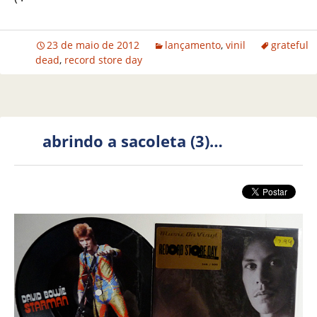
23 de maio de 2012
lançamento
,
vinil
grateful
dead
,
record store day
abrindo a sacoleta (3)…