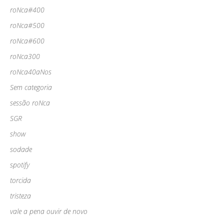
roNca#400
roNca#500
roNca#600
roNca300
roNca40aNos
Sem categoria
sessão roNca
SGR
show
sodade
spotify
torcida
tristeza
vale a pena ouvir de novo