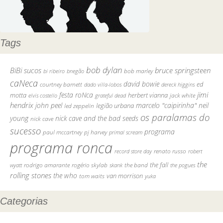
Tags
bob dylan
BiBi sucos
bruce springsteen
bob marley
bi ribeiro
bnegão
caNeca
david bowie
courtney barnett
ed
dado villa-lobos
dereck higgins
jimi
festa roNca
motta
herbert vianna
elvis costello
grateful dead
jack white
hendrix
john peel
marcelo "caipirinha"
neil
legião urbana
led zeppelin
os paralamas do
young
nick cave and the bad seeds
nick cave
sucesso
programa
pj harvey
paul mccartney
primal scream
programa ronca
record store day
renato russo
robert
the
the fall
rodrigo amarante
rogério skylab
the band
skank
the pogues
wyatt
rolling stones
the who
tom waits
van morrison
yuka
Categorias