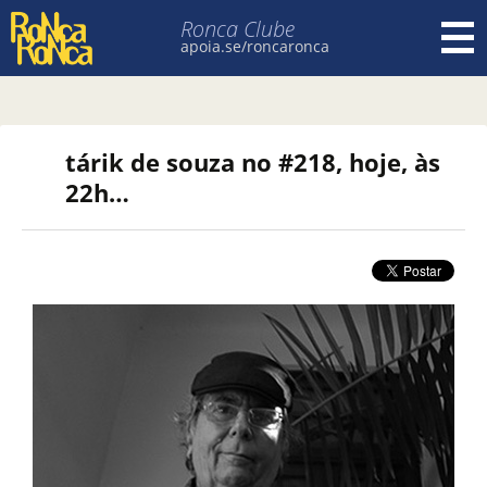
Ronca Clube
apoia.se/roncaronca
Pular para o conteúdo
tárik de souza no #218, hoje, às
22h…