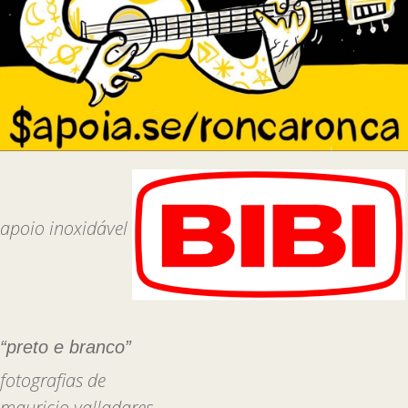
apoio inoxidável
“preto e branco”
fotografias de
mauricio valladares