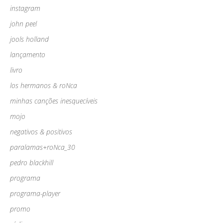
instagram
john peel
jools holland
lançamento
livro
los hermanos & roNca
minhas canções inesquecíveis
mojo
negativos & positivos
paralamas+roNca_30
pedro blackhill
programa
programa-player
promo