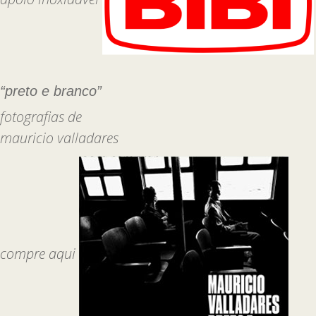
“preto e branco”
fotografias de
mauricio valladares
compre aqui