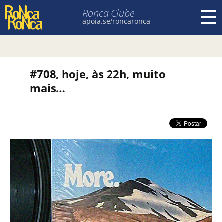
Ronca Clube
apoia.se/roncaronca
Pular para o conteúdo
#708, hoje, às 22h, muito
mais…