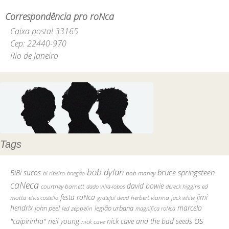
Correspondência pro roNca
Caixa postal 33165
Cep: 22440-970
Rio de Janeiro
Tags
bob dylan
bruce springsteen
BiBi sucos
bob marley
bi ribeiro
bnegão
caNeca
david bowie
courtney barnett
ed
dado villa-lobos
dereck higgins
festa roNca
jimi
motta
herbert vianna
elvis costello
grateful dead
jack white
hendrix
marcelo
john peel
legião urbana
led zeppelin
magnífica roNca
os
"caipirinha"
neil young
nick cave and the bad seeds
nick cave