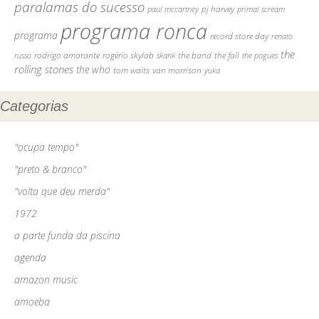
paralamas do sucesso
pj harvey
paul mccartney
primal scream
programa ronca
programa
record store day
renato
the
rodrigo amarante
rogério skylab
the fall
russo
skank
the band
the pogues
rolling stones
the who
van morrison
tom waits
yuka
Categorias
"ocupa tempo"
"preto & branco"
"volta que deu merda"
1972
a parte funda da piscina
agenda
amazon music
amoeba