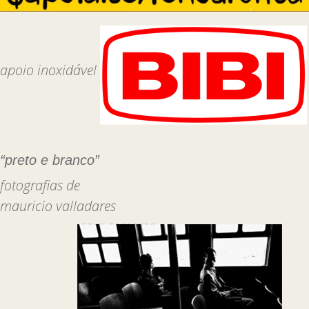
apoio inoxidável
“preto e branco”
fotografias de
mauricio valladares