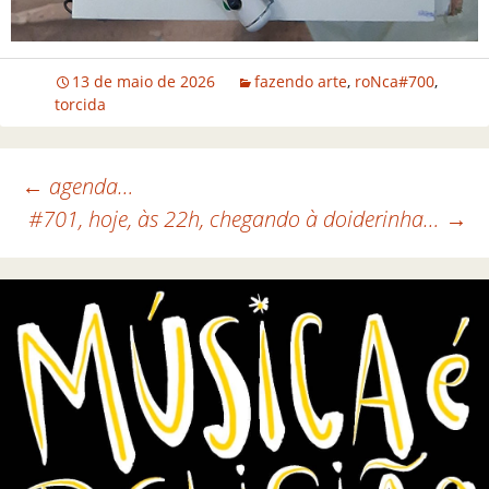
13 de maio de 2026
fazendo arte
,
roNca#700
,
torcida
←
agenda…
#701, hoje, às 22h, chegando à doiderinha…
→
Navegação de posts