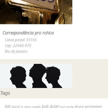
Correspondência pro roNca
Caixa postal 33165
Cep: 22440-970
Rio de Janeiro
Tags
bob dylan
BiBi sucos
bruce springsteen
bob marley
bi ribeiro
bnegão