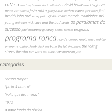
caNeca
david bowie
ed
courtney barnett
dado villa-lobos
dereck higgins
festa roNca
jimi
motta
herbert vianna
jack white
elvis costello
grateful dead
hendrix
john peel
marcelo "caipirinha"
neil
legião urbana
led zeppelin
os paralamas do
young
nick cave and the bad seeds
nick cave
sucesso
programa
paul mccartney
pj harvey
primal scream
programa ronca
record store day
renato russo
rodrigo
the rolling
the fall
amarante
rogério skylab
the band
skank
the pogues
stones
the who
van morrison
tom waits
yuka
toni platão
Categorias
"ocupa tempo"
"preto & branco"
"volta que deu merda"
1972
a parte funda da piscina