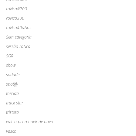
roNca#700
roNca300
roNca40aNos
Sem categoria
sessão roNca
SGR
show
sodade
spotify
torcida
track star
tristeza
vale a pena ouvir de novo
vasco