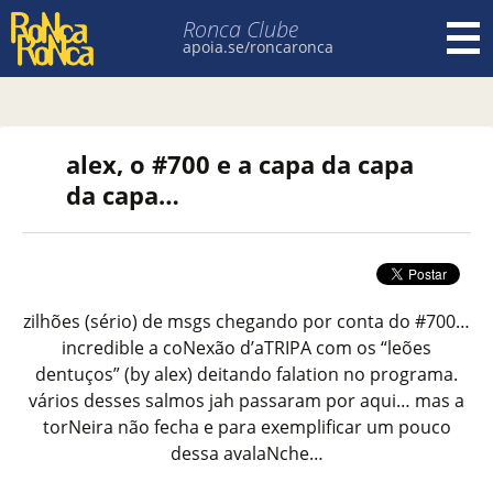
Ronca Clube
apoia.se/roncaronca
Pular para o conteúdo
alex, o #700 e a capa da capa
da capa…
zilhões (sério) de msgs chegando por conta do #700…
incredible a coNexão d’aTRIPA com os “leões
dentuços” (by alex) deitando falation no programa.
vários desses salmos jah passaram por aqui… mas a
torNeira não fecha e para exemplificar um pouco
dessa avalaNche…