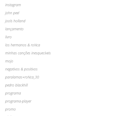
instagram
john peel
jools holland
lançamento
livro
los hermanos & roNca
minhas canções inesquecíveis
mojo
negativos & positivos
paralamas+roNca_30
pedro blackhill
programa
programa-player
promo