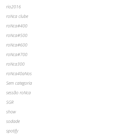
rio2016
roNca clube
roNca#400
roNca#500
roNca#600
roNca#700
roNca300
roNca40aNos
Sem categoria
sessão roNca
SGR
show
sodade
spotify