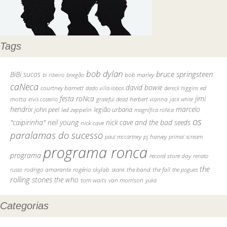
Tags
bob dylan
bruce springsteen
BiBi sucos
bob marley
bi ribeiro
bnegão
caNeca
david bowie
courtney barnett
ed
dado villa-lobos
dereck higgins
festa roNca
jimi
motta
herbert vianna
elvis costello
grateful dead
jack white
hendrix
marcelo
john peel
legião urbana
led zeppelin
magnífica roNca
os
"caipirinha"
neil young
nick cave and the bad seeds
nick cave
paralamas do sucesso
pj harvey
paul mccartney
primal scream
programa ronca
programa
record store day
renato
the
rodrigo amarante
rogério skylab
the fall
russo
skank
the band
the pogues
rolling stones
the who
van morrison
tom waits
yuka
Categorias