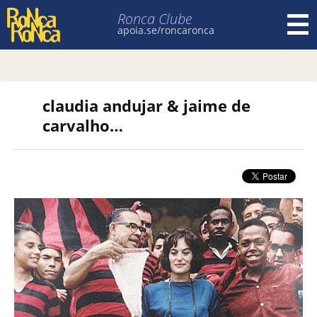
Ronca Clube
apoia.se/roncaronca
Pular para o conteúdo
claudia andujar & jaime de
carvalho…