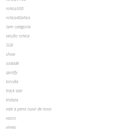
roNca300
roNca40aNos
Sem categoria
sessão roNca
SGR
show
sodade
spotify
torcida
track star
tristeza
vale a pena ouvir de novo
vasco
vimeo