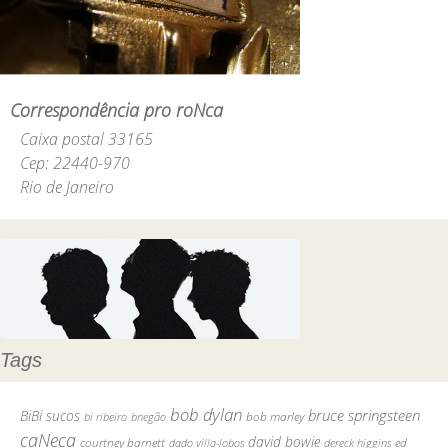
Correspondência pro roNca
Caixa postal 33165
Cep: 22440-970
Rio de Janeiro
Tags
bob dylan
bruce springsteen
BiBi sucos
bob marley
bi ribeiro
bnegão
caNeca
david bowie
courtney barnett
ed
dado villa-lobos
dereck higgins