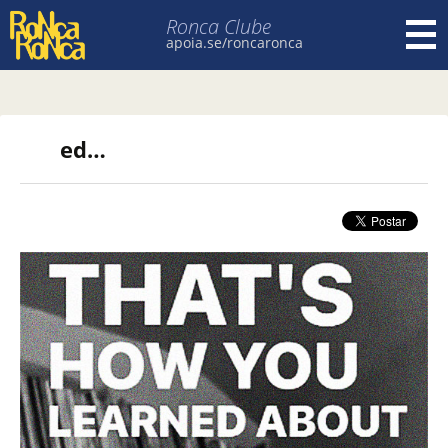
Ronca Clube
apoia.se/roncaronca
Pular para o conteúdo
ed…