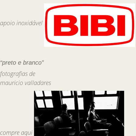
apoio inoxidável
“preto e branco”
fotografias de
mauricio valladares
compre aqui