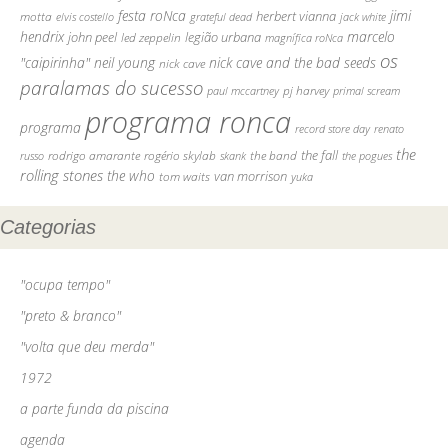
festa roNca
jimi
motta
herbert vianna
elvis costello
grateful dead
jack white
hendrix
marcelo
john peel
legião urbana
led zeppelin
magnífica roNca
os
"caipirinha"
neil young
nick cave and the bad seeds
nick cave
paralamas do sucesso
pj harvey
paul mccartney
primal scream
programa ronca
programa
record store day
renato
the
rodrigo amarante
rogério skylab
the fall
russo
skank
the band
the pogues
rolling stones
the who
van morrison
tom waits
yuka
Categorias
"ocupa tempo"
"preto & branco"
"volta que deu merda"
1972
a parte funda da piscina
agenda