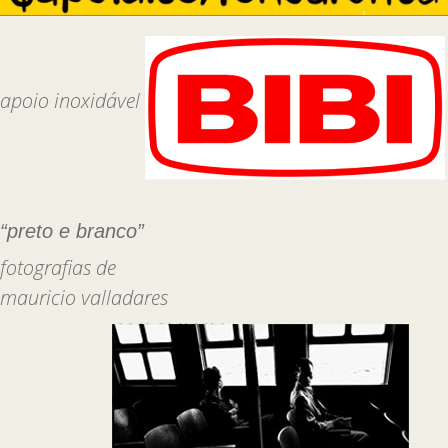
apoio inoxidável
“preto e branco”
fotografias de
mauricio valladares