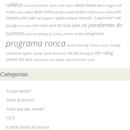
caNeca
david bowie
ed
courtney barnett
dado villa-lobos
dereck higgins
festa roNca
jimi
motta
herbert vianna
jack white
elvis costello
grateful dead
hendrix
john peel
marcelo "caipirinha"
neil
legião urbana
led zeppelin
os paralamas do
young
nick cave and the bad seeds
nick cave
sucesso
programa
paul mccartney
pj harvey
primal scream
programa ronca
rodrigo
record store day
renato russo
the rolling
the fall
amarante
rogério skylab
the band
skank
the pogues
stones
the who
van morrison
tom waits
yuka
toni platão
Categorias
"ocupa tempo"
"preto & branco"
"volta que deu merda"
1972
a parte funda da piscina