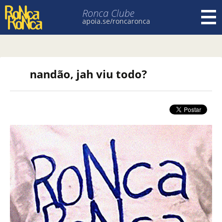
Ronca Clube
apoia.se/roncaronca
Pular para o conteúdo
nandão, jah viu todo?