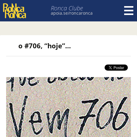
Ronca Clube
apoia.se/roncaronca
Pular para o conteúdo
o #706, “hoje”…