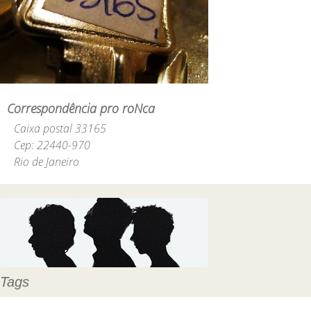
Correspondência pro roNca
Caixa postal 33165
Cep: 22440-970
Rio de Janeiro
Tags