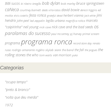
bob dylan
bruce springsteen
BiBi sucos
bob marley
bi ribeiro
bnegão
caNeca
david bowie
courtney barnett
ed
dado villa-lobos
dereck higgins
festa roNca
jimi
motta
herbert vianna
elvis costello
grateful dead
jack white
hendrix
marcelo
john peel
legião urbana
led zeppelin
magnífica roNca
os
"caipirinha"
neil young
nick cave and the bad seeds
nick cave
paralamas do sucesso
pj harvey
paul mccartney
primal scream
programa ronca
programa
record store day
renato
the
rodrigo amarante
rogério skylab
the fall
russo
skank
the band
the pogues
rolling stones
the who
van morrison
tom waits
yuka
Categorias
"ocupa tempo"
"preto & branco"
"volta que deu merda"
1972