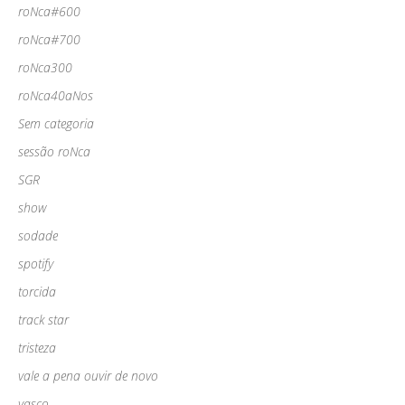
roNca#600
roNca#700
roNca300
roNca40aNos
Sem categoria
sessão roNca
SGR
show
sodade
spotify
torcida
track star
tristeza
vale a pena ouvir de novo
vasco