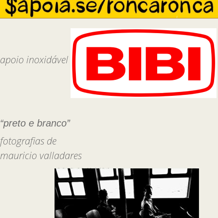
apoio inoxidável
“preto e branco”
fotografias de
mauricio valladares