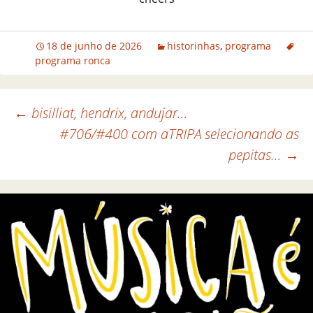
18 de junho de 2026
historinhas
,
programa
programa ronca
←
bisilliat, hendrix, andujar…
#706/#400 com aTRIPA selecionando as
Navegação de posts
pepitas…
→