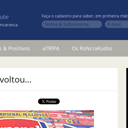
lube
Faça o cadastro para saber, em primeira mão
oncaronca
s & Positivos
aTRIPA
Os RoNcraKudos
 voltou…