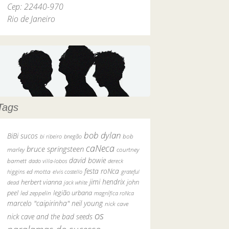
Cep: 22440-970
Rio de Janeiro
Tags
bob dylan
BiBi sucos
bob
bi ribeiro
bnegão
caNeca
bruce springsteen
marley
courtney
david bowie
barnett
dado villa-lobos
dereck
festa roNca
ed motta
higgins
elvis costello
grateful
jimi hendrix
john
herbert vianna
dead
jack white
peel
legião urbana
led zeppelin
magnífica roNca
marcelo "caipirinha"
neil young
nick cave
os
nick cave and the bad seeds