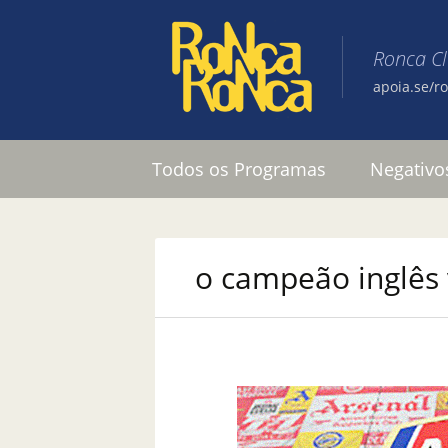
Ronca C
apoia.se/r
Pular para o conteúdo
Todos os Programas
Negativo
o campeão inglês