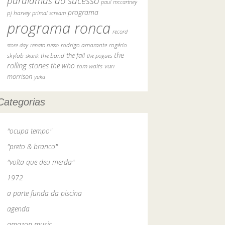
paralamas do sucesso
paul mccartney
programa
pj harvey
primal scream
programa ronca
record
rodrigo amarante
rogério
store day
renato russo
the
skylab
the fall
skank
the band
the pogues
rolling stones
the who
van
tom waits
morrison
yuka
Categorias
"ocupa tempo"
"preto & branco"
"volta que deu merda"
1972
a parte funda da piscina
agenda
amazon music