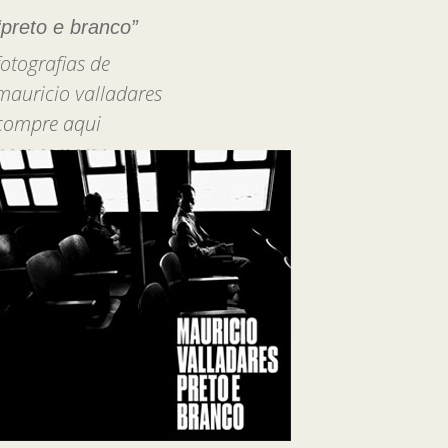
“preto e branco”
fotografias de
mauricio valladares
compre aqui