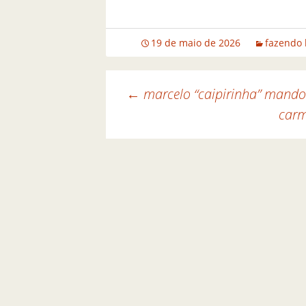
19 de maio de 2026
fazendo 
←
marcelo “caipirinha” mando
carm
Navegação de posts