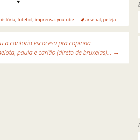
♥
história
,
futebol
,
imprensa
,
youtube
arsenal
,
peleja
u a cantoria escocesa pra copinha…
elota, paula e carlão (direto de bruxelas)…
→