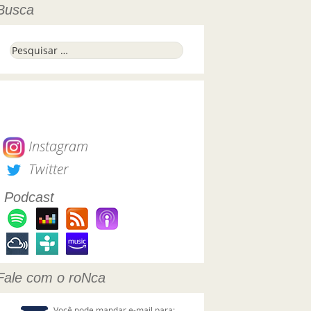
Busca
Pesquisar por:
Instagram
Twitter
Podcast
Fale com o roNca