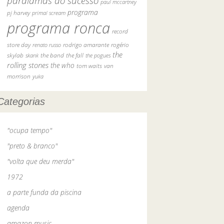
paralamas do sucesso
paul mccartney
programa
pj harvey
primal scream
programa ronca
record
rodrigo amarante
rogério
store day
renato russo
the
skylab
the fall
skank
the band
the pogues
rolling stones
the who
van
tom waits
morrison
yuka
Categorias
"ocupa tempo"
"preto & branco"
"volta que deu merda"
1972
a parte funda da piscina
agenda
amazon music