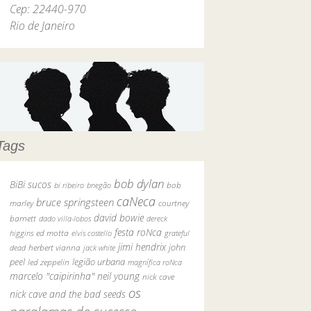
Cep: 22440-970
Rio de Janeiro
Tags
bob dylan
BiBi sucos
bob
bi ribeiro
bnegão
caNeca
bruce springsteen
marley
courtney
david bowie
barnett
dado villa-lobos
dereck
festa roNca
ed motta
higgins
elvis costello
grateful
jimi hendrix
john
herbert vianna
dead
jack white
peel
legião urbana
led zeppelin
magnífica roNca
marcelo "caipirinha"
neil young
nick cave
os
nick cave and the bad seeds