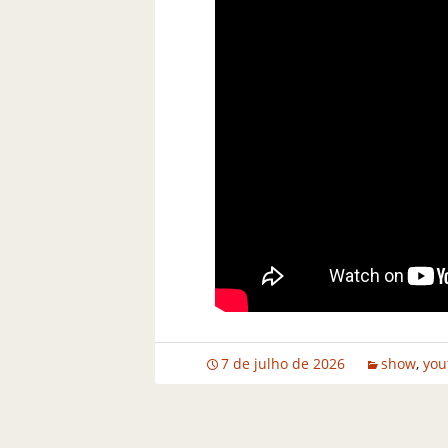
7 de julho de 2026
show
,
you