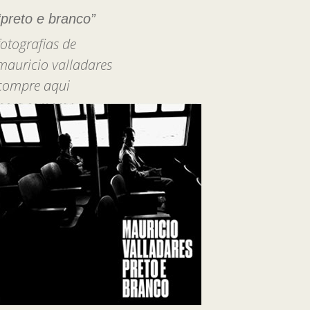
“preto e branco”
fotografias de
mauricio valladares
compre aqui