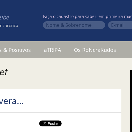
lube
Faça o cadastro para saber, em primeira mão
oncaronca
s & Positivos
aTRIPA
Os RoNcraKudos
ef
avera…