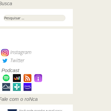
Busca
Pesquisar por:
Instagram
Twitter
Podcast
Fale com o roNca