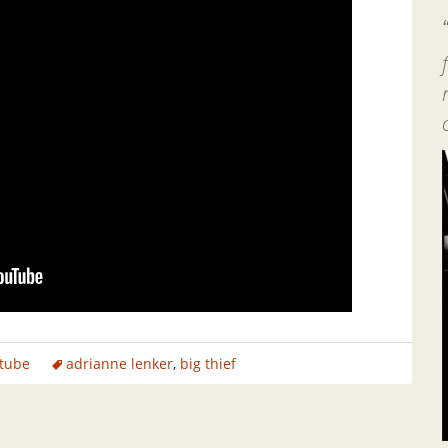
tube
adrianne lenker
,
big thief