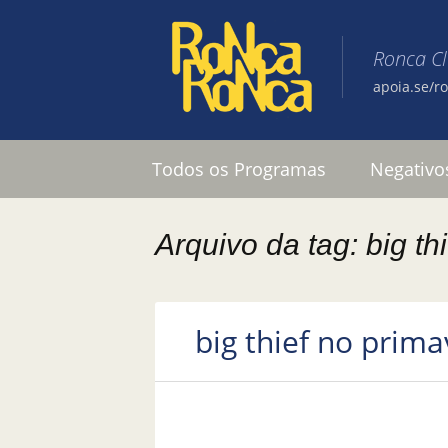
Ronca C
apoia.se/r
Pular para o conteúdo
Todos os Programas
Negativo
Arquivo da tag: big thi
big thief no prim