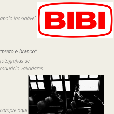
apoio inoxidável
“preto e branco”
fotografias de
mauricio valladares
compre aqui