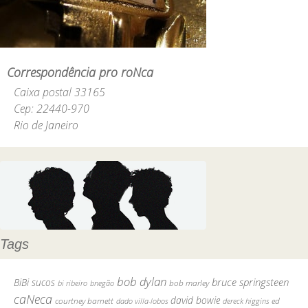
Correspondência pro roNca
Caixa postal 33165
Cep: 22440-970
Rio de Janeiro
Tags
bob dylan
bruce springsteen
BiBi sucos
bob marley
bi ribeiro
bnegão
caNeca
david bowie
courtney barnett
ed
dado villa-lobos
dereck higgins