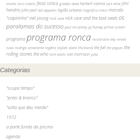
festa roNca
jimi
motta
herbert vianna
elvis costello
grateful dead
jack white
hendrix
marcelo
john peel
legião urbana
led zeppelin
magnífica roNca
os
"caipirinha"
neil young
nick cave and the bad seeds
nick cave
paralamas do sucesso
pj harvey
paul mccartney
primal scream
programa ronca
programa
record store day
renato
the
rodrigo amarante
rogério skylab
the fall
russo
skank
the band
the pogues
rolling stones
the who
van morrison
tom waits
yuka
Categorias
"ocupa tempo"
"preto & branco"
"volta que deu merda"
1972
a parte funda da piscina
agenda