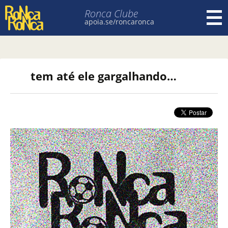
Ronca Clube
apoia.se/roncaronca
Pular para o conteúdo
tem até ele gargalhando…