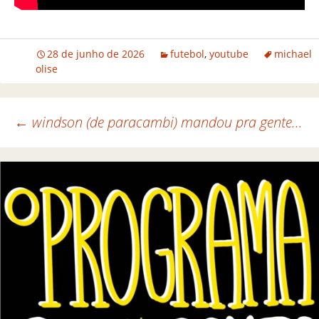
28 de junho de 2026
futebol
,
youtube
michael
olise
←
windson (de paracambi) mandou pra gente…
Navegação de posts