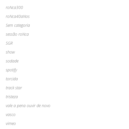
roNca300
roNca40aNos
Sem categoria
sessão roNca
SGR
show
sodade
spotify
torcida
track star
tristeza
vale a pena ouvir de novo
vasco
vimeo