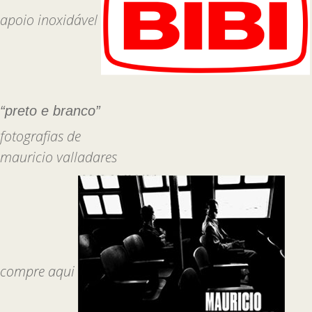
apoio inoxidável
“preto e branco”
fotografias de
mauricio valladares
compre aqui