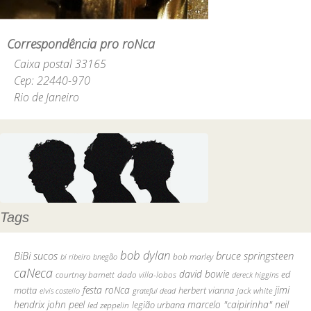
Correspondência pro roNca
Caixa postal 33165
Cep: 22440-970
Rio de Janeiro
Tags
bob dylan
BiBi sucos
bruce springsteen
bob marley
bi ribeiro
bnegão
caNeca
david bowie
ed
courtney barnett
dado villa-lobos
dereck higgins
festa roNca
jimi
motta
herbert vianna
jack white
elvis costello
grateful dead
hendrix
john peel
marcelo "caipirinha"
neil
legião urbana
led zeppelin