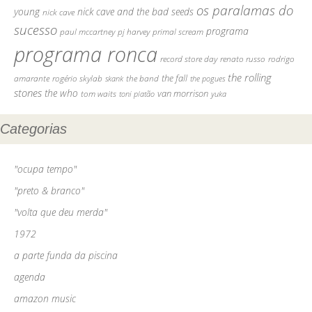
os paralamas do
young
nick cave and the bad seeds
nick cave
sucesso
programa
paul mccartney
pj harvey
primal scream
programa ronca
record store day
renato russo
rodrigo
the rolling
the fall
amarante
rogério skylab
the band
skank
the pogues
stones
the who
van morrison
tom waits
yuka
toni platão
Categorias
"ocupa tempo"
"preto & branco"
"volta que deu merda"
1972
a parte funda da piscina
agenda
amazon music