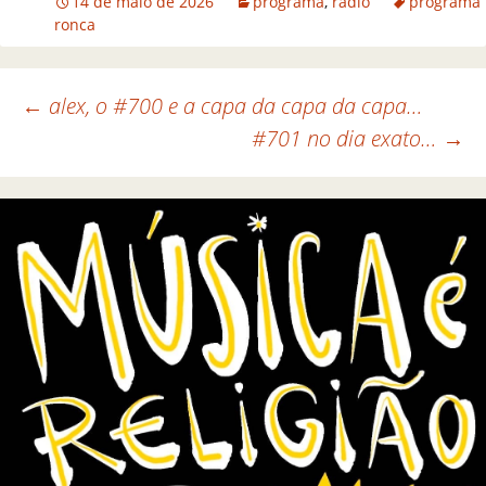
14 de maio de 2026
programa
,
rádio
programa
ronca
←
alex, o #700 e a capa da capa da capa…
#701 no dia exato…
→
Navegação de posts