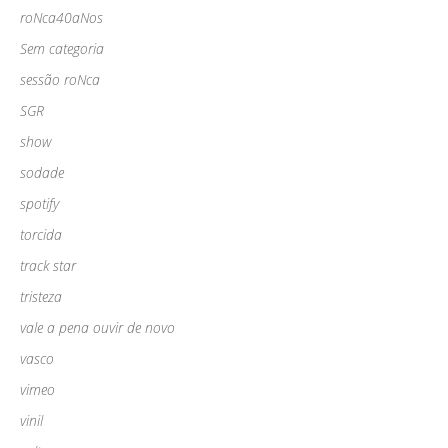
roNca40aNos
Sem categoria
sessão roNca
SGR
show
sodade
spotify
torcida
track star
tristeza
vale a pena ouvir de novo
vasco
vimeo
vinil