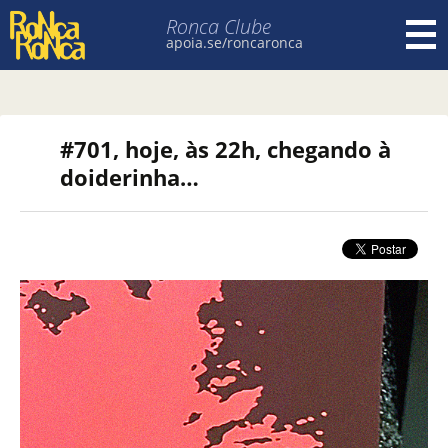
Ronca Clube
apoia.se/roncaronca
Pular para o conteúdo
#701, hoje, às 22h, chegando à
doiderinha…