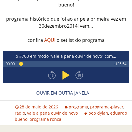
bueno!
programa histórico que foi ao ar pela primeira vez em
30dezembro2014! vem…
confira
AQUI
o setlist do programa
o #703 em modo “vale a pena ouvir de novo” com o aniversariante da semana…
00:00
-125:54
OUVIR EM OUTRA JANELA
28 de maio de 2026
programa
,
programa-player
,
rádio
,
vale a pena ouvir de novo
bob dylan
,
eduardo
bueno
,
programa ronca