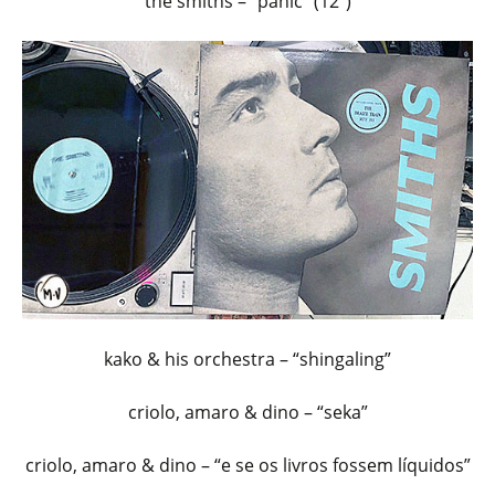
the smiths – “panic” (12″)
kako & his orchestra – “shingaling”
criolo, amaro & dino – “seka”
criolo, amaro & dino – “e se os livros fossem líquidos”