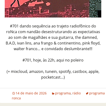
#701 dando sequência ao trajeto radiofônico do
roNca com nandão desestruturando as expectativas
ao som de magalhães e sua guitarra, the damned,
B.A.D, ivan lins, ana frango & continentino, pink floyd,
walter franco… e convidado deslumbrante!!!
#701, hoje, às 22h, aqui no poleiro
(+ mixcloud, amazon, tunein, spotify, castbox, apple,
pocketcast…)
14 de maio de 2026
programa
,
rádio
programa
ronca