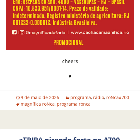
cheers
♥
9 de maio de 2026
programa
,
rádio
,
roNca#700
magnífica roNca
,
programa ronca
aTRIPA pirando forte no #700…