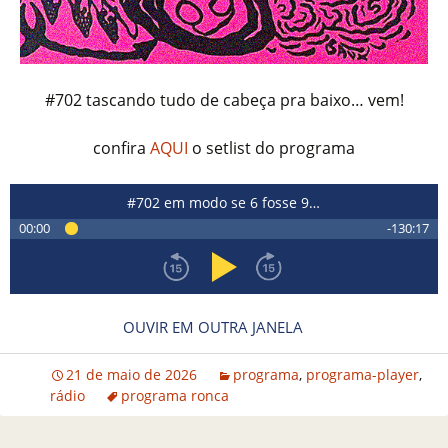
#702 tascando tudo de cabeça pra baixo… vem!
confira
AQUI
o setlist do programa
#702 em modo se 6 fosse 9…
00:00
-130:17
OUVIR EM OUTRA JANELA
21 de maio de 2026
programa
,
programa-player
,
rádio
programa ronca