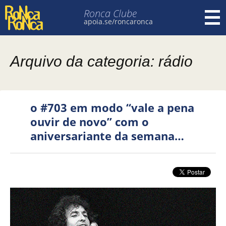
Ronca Clube
apoia.se/roncaronca
Pular para o conteúdo
Arquivo da categoria: rádio
o #703 em modo “vale a pena
ouvir de novo” com o
aniversariante da semana…