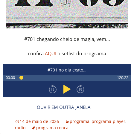
#701 chegando cheio de magia, vem…
confira
AQUI
o setlist do programa
#701 no dia exato…
00:00
-120:22
OUVIR EM OUTRA JANELA
14 de maio de 2026
programa
,
programa-player
,
rádio
programa ronca