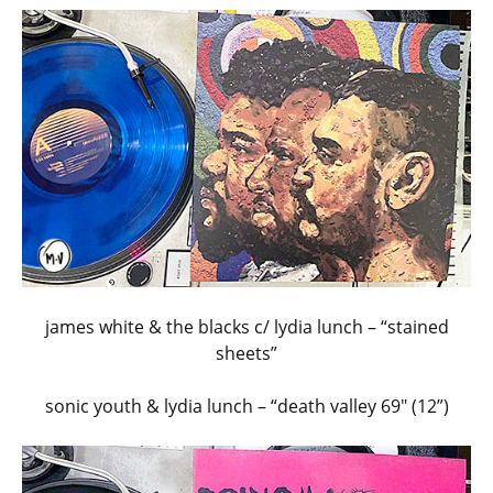
james white & the blacks c/ lydia lunch – “stained
sheets”
sonic youth & lydia lunch – “death valley 69″ (12”)