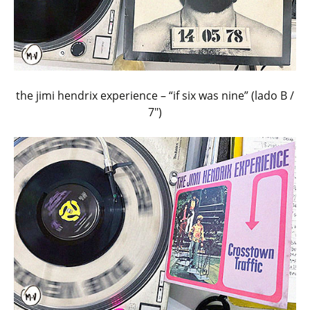
the jimi hendrix experience – “if six was nine” (lado B /
7″)