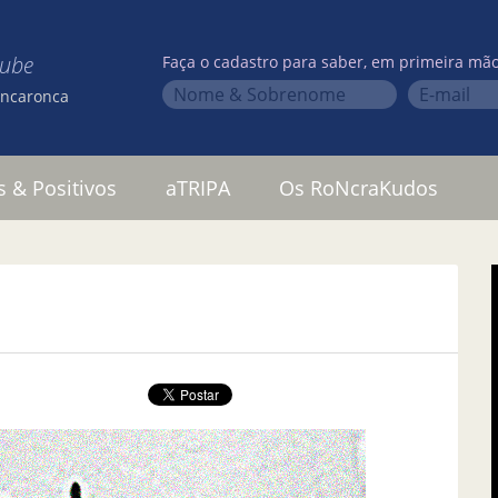
lube
Faça o cadastro para saber, em primeira mão
oncaronca
s & Positivos
aTRIPA
Os RoNcraKudos