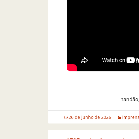
nandão,
26 de junho de 2026
impren