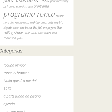
paralamas do sucesso
paul mccartney
programa
pj harvey
primal scream
programa ronca
record
rodrigo amarante
rogério
store day
renato russo
the
skylab
the fall
skank
the band
the pogues
rolling stones
the who
van
tom waits
morrison
yuka
Categorias
"ocupa tempo"
"preto & branco"
"volta que deu merda"
1972
a parte funda da piscina
agenda
amazon music