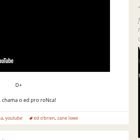
D+
 chama o ed pro roNca!
sa
,
youtube
ed o'brien
,
zane lowe