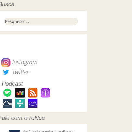
Busca
Pesquisar por:
Instagram
Twitter
Podcast
Fale com o roNca