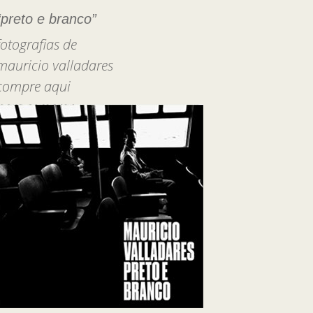
“preto e branco”
fotografias de
mauricio valladares
compre aqui