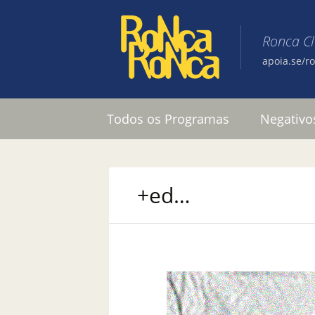
Ronca C
apoia.se/r
Pular para o conteúdo
Todos os Programas
Negativo
+ed…