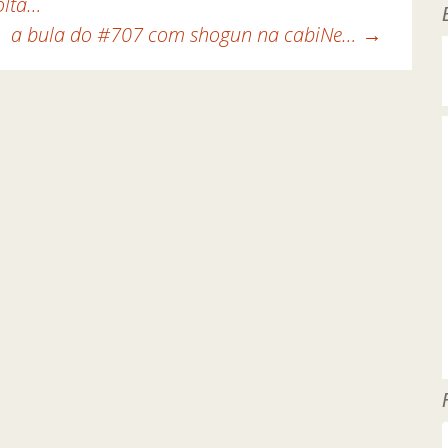
olta…
a bula do #707 com shogun na cabiNe…
→