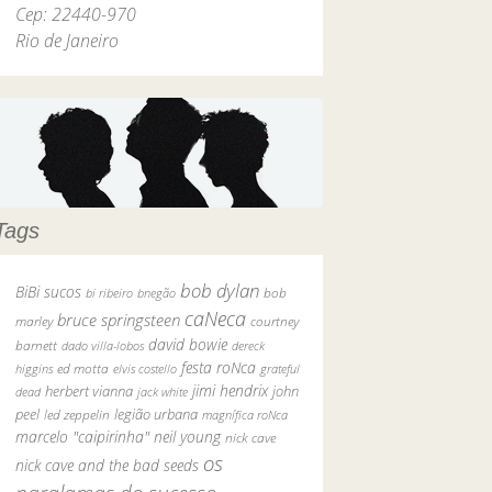
Cep: 22440-970
Rio de Janeiro
Tags
bob dylan
BiBi sucos
bob
bi ribeiro
bnegão
caNeca
bruce springsteen
marley
courtney
david bowie
barnett
dado villa-lobos
dereck
festa roNca
ed motta
higgins
elvis costello
grateful
jimi hendrix
john
herbert vianna
dead
jack white
peel
legião urbana
led zeppelin
magnífica roNca
marcelo "caipirinha"
neil young
nick cave
os
nick cave and the bad seeds