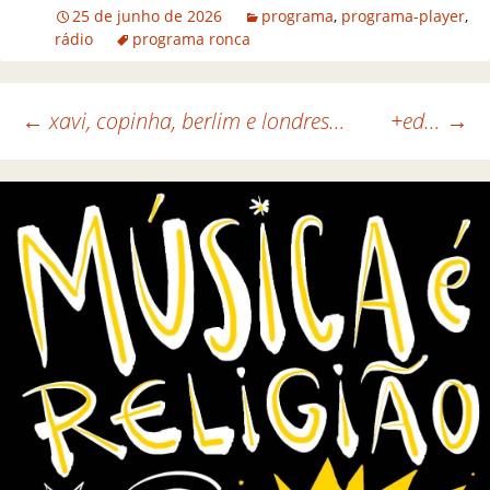
25 de junho de 2026
programa
,
programa-player
,
rádio
programa ronca
←
xavi, copinha, berlim e londres…
+ed…
→
Navegação de posts