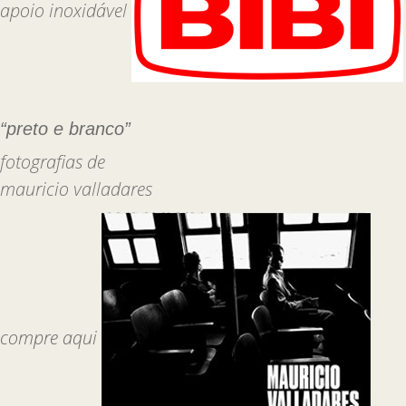
apoio inoxidável
“preto e branco”
fotografias de
mauricio valladares
compre aqui