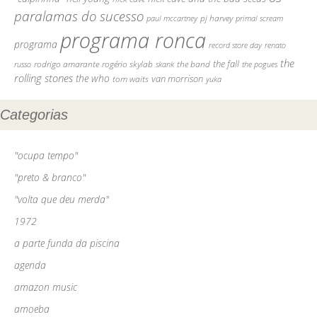
paralamas do sucesso
pj harvey
paul mccartney
primal scream
programa ronca
programa
record store day
renato
the
rodrigo amarante
rogério skylab
the fall
russo
skank
the band
the pogues
rolling stones
the who
van morrison
tom waits
yuka
Categorias
"ocupa tempo"
"preto & branco"
"volta que deu merda"
1972
a parte funda da piscina
agenda
amazon music
amoeba