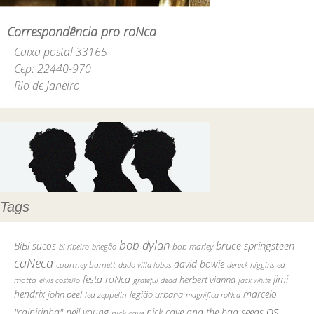
Correspondência pro roNca
Caixa postal 33165
Cep: 22440-970
Rio de Janeiro
Tags
bob dylan
bruce springsteen
BiBi sucos
bob marley
bi ribeiro
bnegão
caNeca
david bowie
courtney barnett
ed
dado villa-lobos
dereck higgins
festa roNca
jimi
motta
herbert vianna
elvis costello
grateful dead
jack white
hendrix
marcelo
john peel
legião urbana
led zeppelin
magnífica roNca
os
"caipirinha"
neil young
nick cave and the bad seeds
nick cave